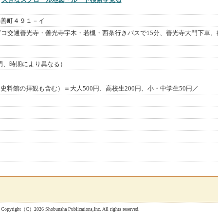
元善町４９１－イ
ピコ交通善光寺・善光寺宇木・若槻・西条行きバスで15分、善光寺大門下車、
（閉門、時期により異なる）
史料館の拝観も含む）＝大人500円、高校生200円、小・中学生50円／
 Shobunsha Publications,Inc. All rights reserved.