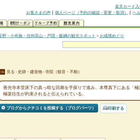
楽天カード入
お客さまの声
個人ページ（予約の確認・変更・取消）
ヘ
長野・小布施・信州高山・戸隠・飯綱の観光スポット
>
お戒壇めぐり
り
見る - 史跡・建造物 - 寺院（観音・不動）
ンル
善光寺本堂床下の真っ暗な回廊を手探りで進み、本尊真下にある「極
極楽往生が約束されると伝えられている。
ブログからクチコミを投稿する（ブログパーツ）
印刷する