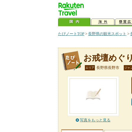
たびノートTOP
>
長野県の観光スポット
>
お戒壇めぐ
長野県長野市
エリア
ジャ
写真をもっと見る