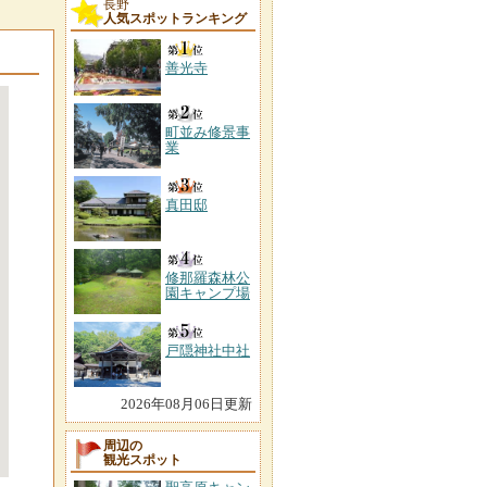
長野
人気スポットランキング
善光寺
町並み修景事
業
真田邸
修那羅森林公
園キャンプ場
戸隠神社中社
2026年08月06日更新
周辺の
観光スポット