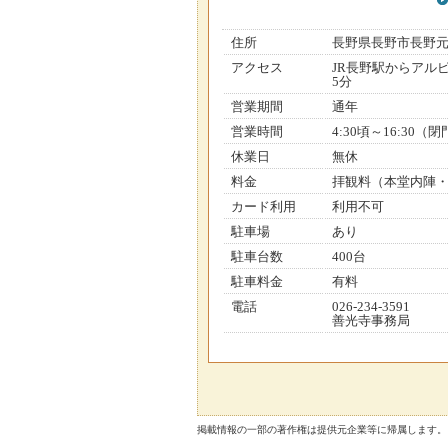
住所
長野県長野市長野
アクセス
JR長野駅からアル
5分
営業期間
通年
営業時間
4:30頃～16:30
休業日
無休
料金
拝観料（本堂内陣・
カード利用
利用不可
駐車場
あり
駐車台数
400台
駐車料金
有料
電話
026-234-3591
善光寺事務局
掲載情報の一部の著作権は提供元企業等に帰属します。 Copyright（C）2026