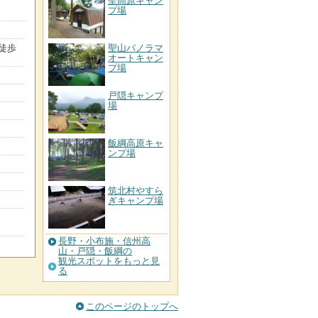
聖高原キャン
プ場
徒歩
聖山パノラマ
オートキャン
プ場
戸隠キャンプ
場
飯綱高原キャ
ンプ場
筑北村やすら
ぎキャンプ場
長野・小布施・信州高
山・戸隠・飯綱の
観光スポットをもっと見
る
このページのトップへ