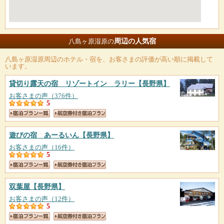
周辺の人気宿
八島ヶ原湿原の
八島ヶ原湿原
周辺のホテル・宿を、お客さまの評価が高い順に掲載して
います。
貸切り露天の宿 リゾートイン ラリー
【長野県】
お客さまの声（376件）
5
遊びの宿 あーるいん
【長野県】
お客さまの声（16件）
5
双葉屋
【長野県】
お客さまの声（12件）
5