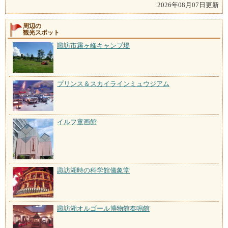
2026年08月07日更新
周辺の
観光スポット
諏訪市霧ヶ峰キャンプ場
プリンス＆スカイラインミュウジアム
イルフ童画館
諏訪湖時の科学館儀象堂
諏訪湖オルゴール博物館奏鳴館