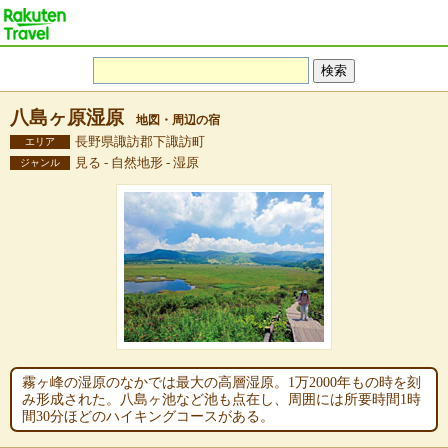
八島ヶ原湿原
地図・周辺の宿
長野県諏訪郡下諏訪町
エリア
見る - 自然地形 - 湿原
ジャンル
霧ヶ峰の湿原のなかでは最大の高層湿原。1万2000年もの時を刻
み形成された。八島ヶ池など池も点在し、周囲には所要時間1時
間30分ほどのハイキングコースがある。