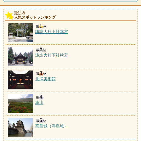
諏訪湖
人気スポットランキング
諏訪大社上社本宮
諏訪大社下社秋宮
北澤美術館
車山
高島城（浮島城）