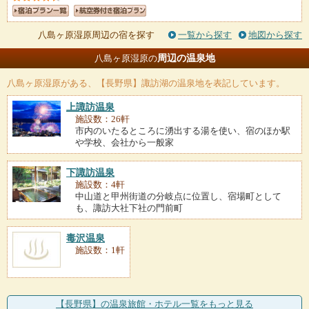
八島ヶ原湿原周辺の宿を探す
一覧から探す
地図から探す
周辺の温泉地
八島ヶ原湿原の
八島ヶ原湿原
がある、【長野県】諏訪湖の温泉地を表記しています。
上諏訪温泉
施設数：26軒
市内のいたるところに湧出する湯を使い、宿のほか駅
や学校、会社から一般家
下諏訪温泉
施設数：4軒
中山道と甲州街道の分岐点に位置し、宿場町として
も、諏訪大社下社の門前町
毒沢温泉
施設数：1軒
【長野県】の温泉旅館・ホテル一覧をもっと見る