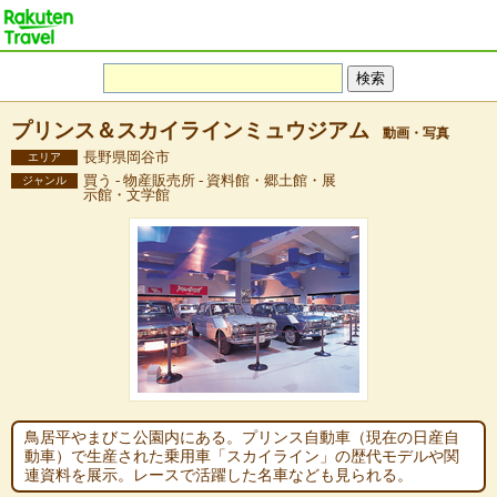
プリンス＆スカイラインミュウジアム
動画・写真
長野県岡谷市
エリア
買う - 物産販売所 - 資料館・郷土館・展
ジャンル
示館・文学館
鳥居平やまびこ公園内にある。プリンス自動車（現在の日産自
動車）で生産された乗用車「スカイライン」の歴代モデルや関
連資料を展示。レースで活躍した名車なども見られる。