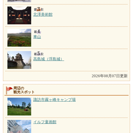
北澤美術館
車山
高島城（浮島城）
2026年08月07日更新
周辺の
観光スポット
諏訪市霧ヶ峰キャンプ場
イルフ童画館