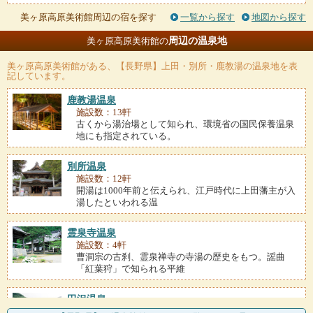
美ヶ原高原美術館周辺の宿を探す
一覧から探す
地図から探す
周辺の温泉地
美ヶ原高原美術館の
美ヶ原高原美術館
がある、【長野県】上田・別所・鹿教湯の温泉地を表
記しています。
鹿教湯温泉
施設数：13軒
古くから湯治場として知られ、環境省の国民保養温泉
地にも指定されている。
別所温泉
施設数：12軒
開湯は1000年前と伝えられ、江戸時代に上田藩主が入
湯したといわれる温
霊泉寺温泉
施設数：4軒
曹洞宗の古刹、霊泉禅寺の寺湯の歴史をもつ。謡曲
「紅葉狩」で知られる平維
田沢温泉
施設数：2軒