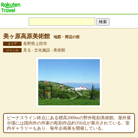
美ヶ原高原美術館
地図・周辺の宿
長野県上田市
エリア
見る - 文化施設 - 美術館
ジャンル
ビーナスライン終点にある標高2000mの野外彫刻美術館。屋外展
示場には国内外の作家の彫刻作品約350点が展示されている。室
内ギャラリーもあり、毎年企画展を開催している。