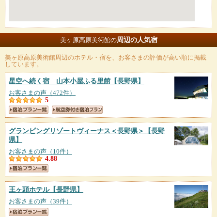
周辺の人気宿
美ヶ原高原美術館の
美ヶ原高原美術館
周辺のホテル・宿を、お客さまの評価が高い順に掲載
しています。
星空へ続く宿 山本小屋ふる里館
【長野県】
お客さまの声（472件）
5
グランピングリゾートヴィーナス＜長野県＞
【長野
県】
お客さまの声（10件）
4.88
王ヶ頭ホテル
【長野県】
お客さまの声（39件）