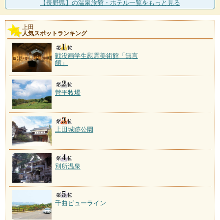
【長野県】の温泉旅館・ホテル一覧をもっと見る
木造の宿が並ぶ、レトロな雰囲気の温泉。子宝の湯で
有名な田沢の有乳湯は、
上田
人気スポットランキング
八幡温泉
施設数：1軒
戦没画学生慰霊美術館「無言
館」
菅平牧場
上田城跡公園
別所温泉
千曲ビューライン