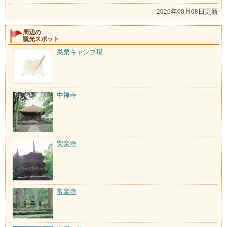
2026年08月08日更新
周辺の
観光スポット
巣栗キャンプ場
中禅寺
安楽寺
常楽寺