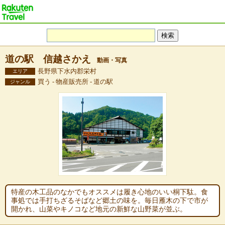
道の駅 信越さかえ
動画・写真
長野県下水内郡栄村
エリア
買う - 物産販売所 - 道の駅
ジャンル
特産の木工品のなかでもオススメは履き心地のいい桐下駄。食
事処では手打ちざるそばなど郷土の味を。毎日雁木の下で市が
開かれ、山菜やキノコなど地元の新鮮な山野菜が並ぶ。