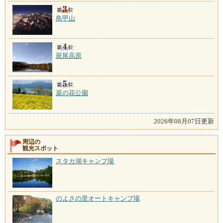
鳥甲山
斑尾高原
菜の花公園
2026年08月07日更新
周辺の
観光スポット
スタカ湖キャンプ場
のよさの里オートキャンプ場