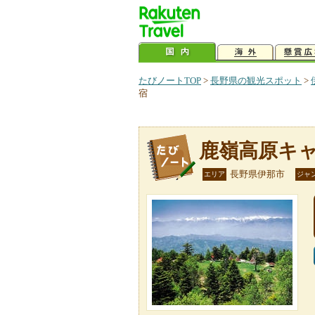
たびノートTOP
>
長野県の観光スポット
>
宿
鹿嶺高原キ
長野県伊那市
エリア
ジャ