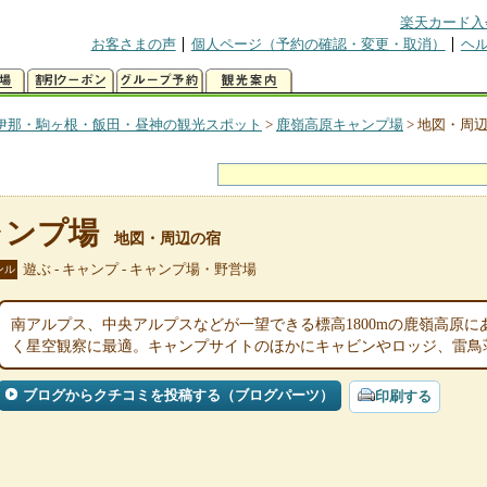
楽天カード入
お客さまの声
個人ページ（予約の確認・変更・取消）
ヘ
伊那・駒ヶ根・飯田・昼神の観光スポット
>
鹿嶺高原キャンプ場
>
地図・周
ャンプ場
地図・周辺の宿
遊ぶ - キャンプ - キャンプ場・野営場
ンル
南アルプス、中央アルプスなどが一望できる標高1800mの鹿嶺高原
く星空観察に最適。キャンプサイトのほかにキャビンやロッジ、雷鳥
ブログからクチコミを投稿する（ブログパーツ）
印刷する