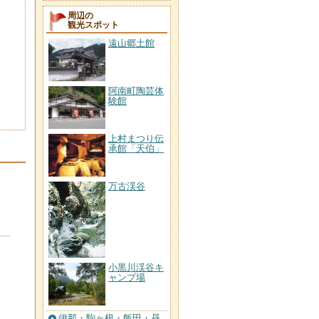
周辺の
観光スポット
遠山郷土館
阿南町陶芸体
験館
上村まつり伝
承館「天伯」
万古渓谷
小黒川渓谷キ
ャンプ場
伊那・駒ヶ根・飯田・昼