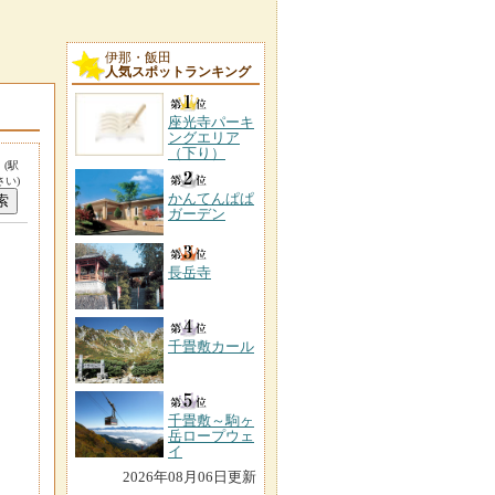
伊那・飯田
人気スポットランキング
座光寺パーキ
ングエリア
（下り）
。
(駅
い)
かんてんぱぱ
ガーデン
長岳寺
千畳敷カール
千畳敷～駒ヶ
岳ロープウェ
イ
2026年08月06日更新