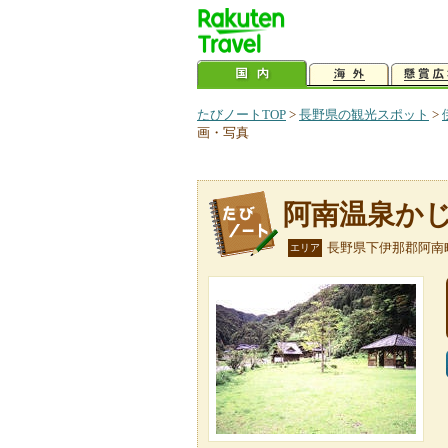
たびノートTOP
>
長野県の観光スポット
>
画・写真
阿南温泉か
長野県下伊那郡阿南
エリア