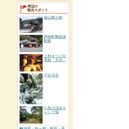
周辺の
観光スポット
遠山郷土館
阿南町陶芸体
験館
上村まつり伝
承館「天伯」
万古渓谷
小黒川渓谷キ
ャンプ場
伊那・駒ヶ根・飯田・昼