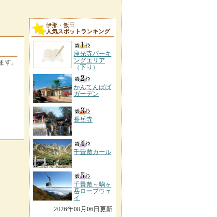
伊那・飯田
人気スポットランキング
座光寺パーキ
ングエリア
ます。
（下り）
かんてんぱぱ
ガーデン
長岳寺
千畳敷カール
千畳敷～駒ヶ
岳ロープウェ
イ
2026年08月06日更新