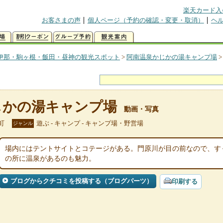
楽天カード入
お客さまの声
個人ページ（予約の確認・変更・取消）
ヘ
伊那・駒ヶ根・飯田・昼神の観光スポット
>
阿南温泉かじかの湯キャンプ場
じかの湯キャンプ場
動画・写真
町
遊ぶ - キャンプ - キャンプ場・野営場
ジャンル
場内にはテントサイトとコテージがある。門原川が目の前なので、す
の所に温泉があるのも魅力。
ブログからクチコミを投稿する（ブログパーツ）
印刷する