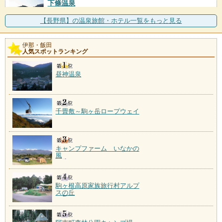
下條温泉
施設数：2軒
伊那谷と天竜川を望む山里に湧く温泉。「下條温泉静
【長野県】の温泉旅館・ホテル一覧をもっと見る
かなお宿加賀美」には赤
伊那・飯田
天竜水神温泉
人気スポットランキング
施設数：1軒
昼神温泉
千畳敷～駒ヶ岳ロープウェイ
キャンプファーム いなかの
風
駒ヶ根高原家族旅行村アルプ
スの丘