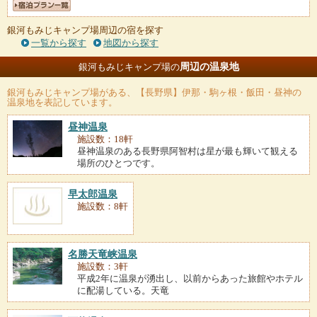
銀河もみじキャンプ場周辺の宿を探す
一覧から探す
地図から探す
周辺の温泉地
銀河もみじキャンプ場の
銀河もみじキャンプ場
がある、【長野県】伊那・駒ヶ根・飯田・昼神の
温泉地を表記しています。
昼神温泉
施設数：18軒
昼神温泉のある長野県阿智村は星が最も輝いて観える
場所のひとつです。
早太郎温泉
施設数：8軒
名勝天竜峡温泉
施設数：3軒
平成2年に温泉が湧出し、以前からあった旅館やホテル
に配湯している。天竜