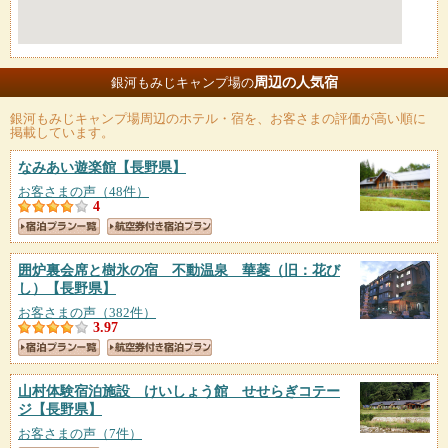
周辺の人気宿
銀河もみじキャンプ場の
銀河もみじキャンプ場
周辺のホテル・宿を、お客さまの評価が高い順に
掲載しています。
なみあい遊楽館
【長野県】
お客さまの声（48件）
4
囲炉裏会席と樹氷の宿 不動温泉 華菱（旧：花び
し）
【長野県】
お客さまの声（382件）
3.97
山村体験宿泊施設 けいしょう館 せせらぎコテー
ジ
【長野県】
お客さまの声（7件）