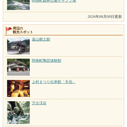
阿南町森林公園キャンプ場
2026年08月09日更新
周辺の
観光スポット
遠山郷土館
阿南町陶芸体験館
上村まつり伝承館「天伯」
万古渓谷