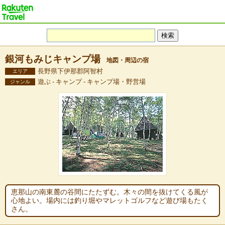
銀河もみじキャンプ場
地図・周辺の宿
長野県下伊那郡阿智村
エリア
遊ぶ - キャンプ - キャンプ場・野営場
ジャンル
恵那山の南東麓の谷間にたたずむ。木々の間を抜けてくる風が
心地よい。場内には釣り堀やマレットゴルフなど遊び場もたく
さん。