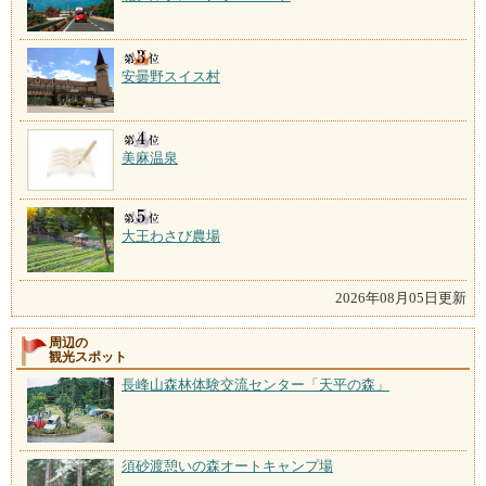
安曇野スイス村
美麻温泉
大王わさび農場
2026年08月05日更新
周辺の
観光スポット
長峰山森林体験交流センター「天平の森」
須砂渡憩いの森オートキャンプ場