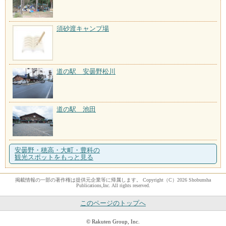
須砂渡キャンプ場
道の駅 安曇野松川
道の駅 池田
安曇野・穂高・大町・豊科の
観光スポットをもっと見る
掲載情報の一部の著作権は提供元企業等に帰属します。 Copyright（C）2026 Shobunsha
Publications,Inc. All rights reserved.
このページのトップへ
© Rakuten Group, Inc.