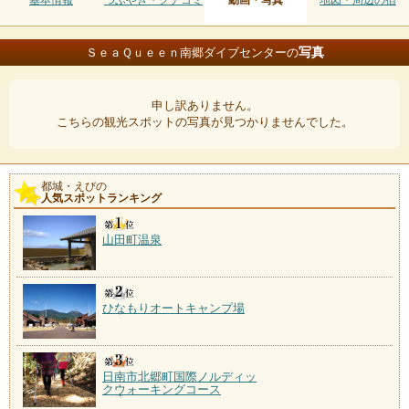
基本情報
つぶやき・クチコミ
動画・写真
地図・周辺の宿
写真
ＳｅａＱｕｅｅｎ南郷ダイブセンターの
申し訳ありません。
こちらの観光スポットの写真が見つかりませんでした。
都城・えびの
人気スポットランキング
山田町温泉
ひなもりオートキャンプ場
日南市北郷町国際ノルディッ
クウォーキングコース