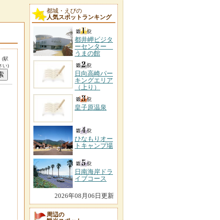
都城・えびの
人気スポットランキング
都井岬ビジタ
ーセンター
うまの館
。
(駅
い)
日向高崎パー
キングエリア
（上り）
皇子原温泉
ひなもりオー
トキャンプ場
日南海岸ドラ
イブコース
2026年08月06日更新
周辺の