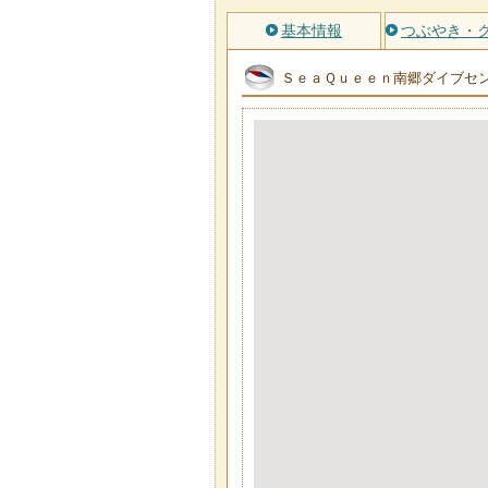
基本情報
つぶやき・
ＳｅａＱｕｅｅｎ南郷ダイブセ