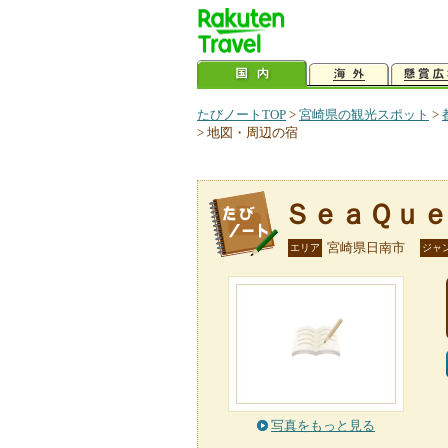
たびノートTOP
>
宮崎県の観光スポット
>
>
地図・周辺の宿
ＳｅａＱｕ
宮崎県日南市
エリア
ジャ
写真をもっと見る