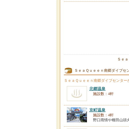
Ｓｅａ
ＳｅａＱｕｅｅｎ南郷ダイブセ
ＳｅａＱｕｅｅｎ南郷ダイブセンター
北郷温泉
施設数：4軒
京町温泉
施設数：4軒
野口雨情や種田山頭