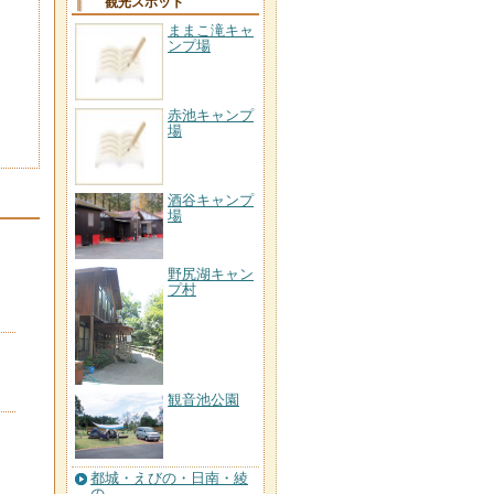
観光スポット
ままこ滝キャ
ンプ場
赤池キャンプ
場
酒谷キャンプ
場
野尻湖キャン
プ村
観音池公園
都城・えびの・日南・綾
の