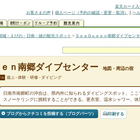
楽天カード入
お客さまの声
個人ページ（予約の確認・変更・取消）
ヘ
都城・えびの・日南・綾の観光スポット
>
ＳｅａＱｕｅｅｎ南郷ダイブセン
ｅｅｎ南郷ダイブセンター
地図・周辺の宿
遊ぶ - 体験・研修 - ダイビング
ンル
日南市南郷町の沖合は、県内外に知られるダイビングスポット。ここ
スノーケリングに挑戦することができる。更衣室、温水シャワー、休
ブログからクチコミを投稿する（ブログパーツ）
印刷する