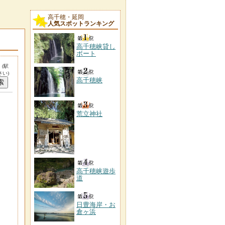
高千穂・延岡
人気スポットランキング
高千穂峡貸し
ボート
。
(駅
い)
高千穂峡
荒立神社
高千穂峡遊歩
道
日豊海岸・お
倉ヶ浜