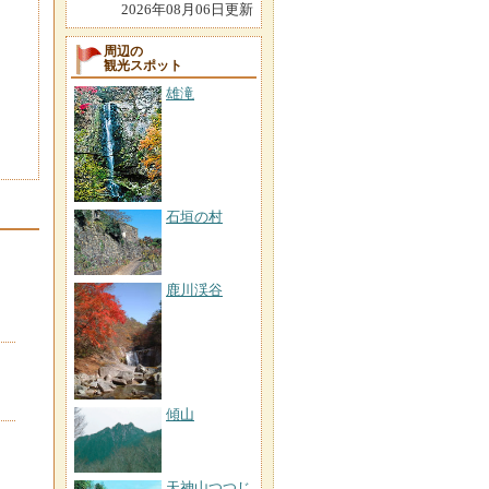
2026年08月06日更新
周辺の
観光スポット
雄滝
石垣の村
鹿川渓谷
傾山
天神山つつじ