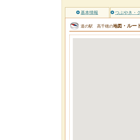
基本情報
つぶやき・
・ルー
地図
道の駅 高千穂の