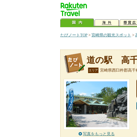
たびノートTOP
>
宮崎県の観光スポット
>
道の駅 高
宮崎県西臼杵郡高千
エリア
写真をもっと見る