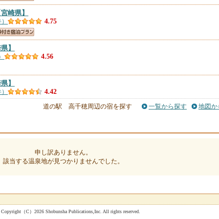
【宮崎県】
件）
4.75
崎県】
）
4.56
崎県】
件）
4.42
道の駅 高千穂周辺の宿を探す
一覧から探す
地図か
崎県】
件）
4.42
申し訳ありません。
該当する温泉地が見つかりませんでした。
県】
件）
4.41
】
件）
4.41
 Shobunsha Publications,Inc. All rights reserved.