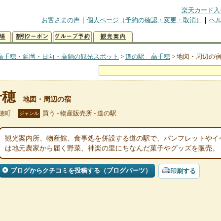
楽天カード入
お客さまの声
個人ページ（予約の確認・変更・取消）
ヘ
高千穂・延岡・日向・高鍋の観光スポット
>
道の駅 高千穂
>
地図・周辺の
千穂
地図・周辺の宿
穂町
買う - 物産販売所 - 道の駅
ジャンル
観光案内所、物産館、食事処を併設する道の駅で、パンフレットやイ
は地元農家から届く野菜、神楽の里にちなんだ菓子やグッズを販売。
ブログからクチコミを投稿する（ブログパーツ）
印刷する