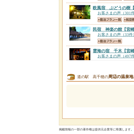
欧風宿 ぶどうの樹
お客さまの声（301
民宿 神楽の館
【宮
お客さまの声（33件
雲海の宿 千木
【宮
お客さまの声（497
周辺の温泉地
道の駅 高千穂の
花旅館 岩戸屋
【宮
お客さまの声（285
ホテル高千穂
【宮崎
お客さまの声（772
民宿 暖心
【宮崎県
お客さまの声（139
掲載情報の一部の著作権は提供元企業等に帰属します。 Copyright（C）2026