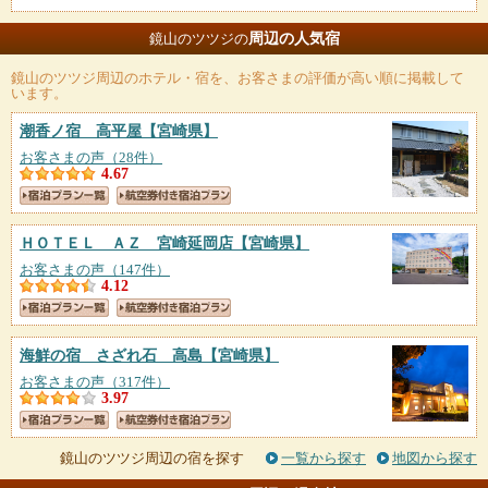
周辺の人気宿
鏡山のツツジの
鏡山のツツジ
周辺のホテル・宿を、お客さまの評価が高い順に掲載して
います。
潮香ノ宿 高平屋
【宮崎県】
お客さまの声（28件）
4.67
ＨＯＴＥＬ ＡＺ 宮崎延岡店
【宮崎県】
お客さまの声（147件）
4.12
海鮮の宿 さざれ石 高島
【宮崎県】
お客さまの声（317件）
3.97
鏡山のツツジ周辺の宿を探す
一覧から探す
地図から探す