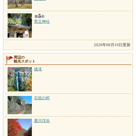
荒立神社
2026年08月10日更新
周辺の
観光スポット
雄滝
石垣の村
鹿川渓谷