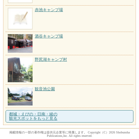
赤池キャンプ場
酒谷キャンプ場
野尻湖キャンプ村
観音池公園
都城・えびの・日南・綾の
観光スポットをもっと見る
掲載情報の一部の著作権は提供元企業等に帰属します。 Copyright（C）2026 Shobunsha
Publications,Inc. All rights reserved.