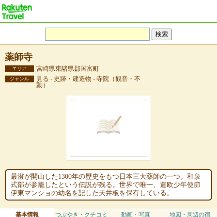
薬師寺
宮崎県東諸県郡国富町
エリア
見る - 史跡・建造物 - 寺院（観音・不
ジャンル
動）
最澄が開山した1300年の歴史をもつ日本三大薬師の一つ。和泉
式部が参籠したという伝説が残る。世界で唯一、遣欧少年使節
伊東マンショの幼名を記した天井板を保有している。
基本情報
つぶやき・クチコミ
動画・写真
地図・周辺の宿