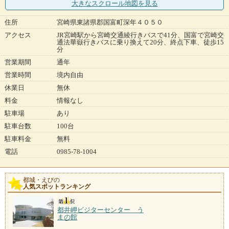
大きなスクロール地図
を見る
住所
宮崎県東諸県郡国富町深年４０５０
アクセス
JR宮崎駅から宮崎交通綾行きバスで41分、国富で宮崎交
通法華嶽行きバスに乗り換えて20分、終点下車、徒歩15
分
営業期間
通年
営業時間
境内自由
休業日
無休
料金
情報なし
駐車場
あり
駐車台数
100台
駐車料金
無料
電話
0985-78-1004
都城・えびの
人気スポットランキング
都井岬ビジターセンター う
まの館