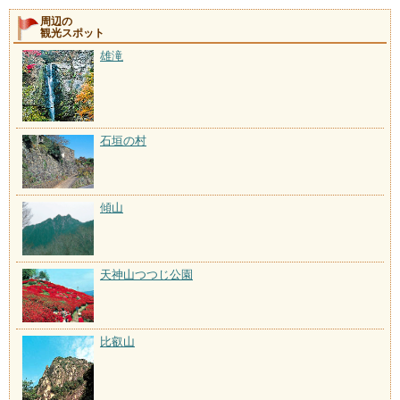
周辺の
観光スポット
雄滝
石垣の村
傾山
天神山つつじ公園
比叡山