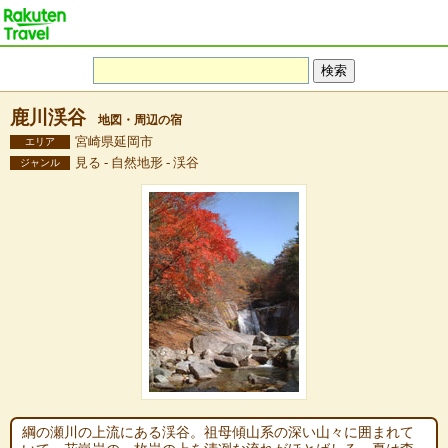
鹿川渓谷
地図・周辺の宿
宮崎県延岡市
エリア
見る - 自然地形 - 渓谷
ジャンル
綱の瀬川の上流にある渓谷。祖母傾山系の深い山々に囲まれて