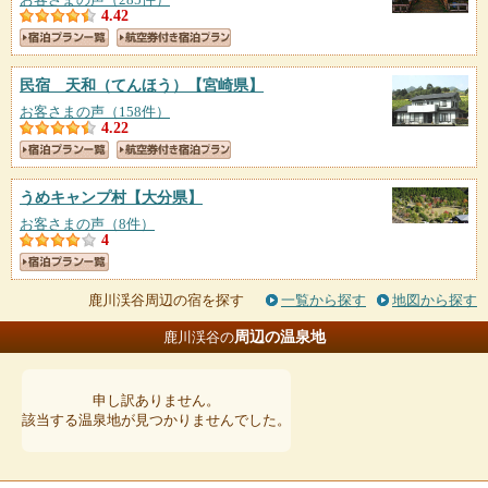
4.42
民宿 天和（てんほう）
【宮崎県】
お客さまの声（158件）
4.22
うめキャンプ村
【大分県】
お客さまの声（8件）
4
鹿川渓谷周辺の宿を探す
一覧から探す
地図から探す
周辺の温泉地
鹿川渓谷の
申し訳ありません。
該当する温泉地が見つかりませんでした。