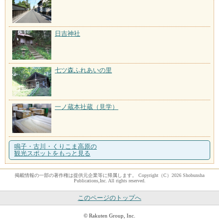
日吉神社
七ツ森ふれあいの里
一ノ蔵本社蔵（見学）
鳴子・古川・くりこま高原の
観光スポットをもっと見る
掲載情報の一部の著作権は提供元企業等に帰属します。 Copyright（C）2026 Shobunsha
Publications,Inc. All rights reserved.
このページのトップへ
© Rakuten Group, Inc.