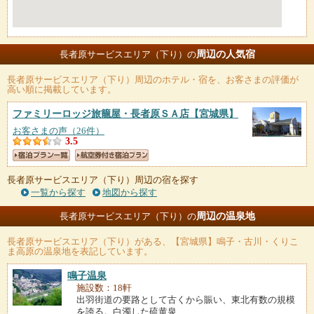
周辺の人気宿
長者原サービスエリア（下り）の
長者原サービスエリア（下り）
周辺のホテル・宿を、お客さまの評価が
高い順に掲載しています。
ファミリーロッジ旅籠屋・長者原ＳＡ店
【宮城県】
お客さまの声（26件）
3.5
長者原サービスエリア（下り）周辺の宿を探す
一覧から探す
地図から探す
周辺の温泉地
長者原サービスエリア（下り）の
長者原サービスエリア（下り）
がある、【宮城県】鳴子・古川・くりこ
ま高原の温泉地を表記しています。
鳴子温泉
施設数：18軒
出羽街道の要路として古くから賑い、東北有数の規模
を誇る。白濁した硫黄泉