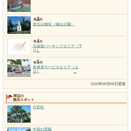
岩出山城址（城山公園）
志波姫パーキングエリア（下
り）
長者原サービスエリア（上
り）
2026年08月06日更新
周辺の
観光スポット
代官松
中宿の景観