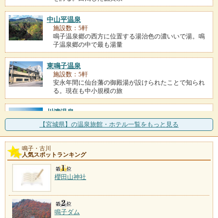
中山平温泉
施設数：5軒
鳴子温泉郷の西方に位置する湯治色の濃いいで湯。鳴
子温泉郷の中で最も湯量
東鳴子温泉
施設数：5軒
安永年間に仙台藩の御殿湯が設けられたことで知られ
る。現在も中小規模の旅
川渡温泉
施設数：4軒
【宮城県】の温泉旅館・ホテル一覧をもっと見る
鳴子温泉郷の中で最も早く開湯した温泉で、その街並
みは現在も藩政時代の面
鳴子・古川
人気スポットランキング
鬼首温泉
施設数：3軒
東北のチロルと称される鬼首高原や吹上高原では、ア
櫻田山神社
ウトドアスポーツやキャ
鳴子ダム