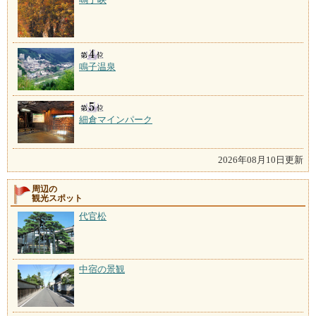
鳴子温泉
細倉マインパーク
2026年08月10日更新
周辺の
観光スポット
代官松
中宿の景観