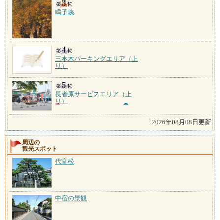
鳴子峡
三本木パーキングエリア（上
り）
長者原サービスエリア（上
り）
2026年08月08日更新
周辺の
観光スポット
代官松
中宿の景観