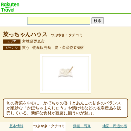
菜っちゃんハウス
つぶやき・クチコミ
宮城県栗原市
エリア
買う - 物産販売所 - 農・畜産物直売所
ジャンル
旬の野菜を中心に、かぼちゃの香りとあんこの甘さのバランス
が絶妙な「かぼちゃまんじゅう」や漬け物などの地場産品を販
売している。新鮮な食材が豊富に揃うのが魅力。
基本情報
つぶやき・クチコミ
動画・写真
地図・周辺の宿