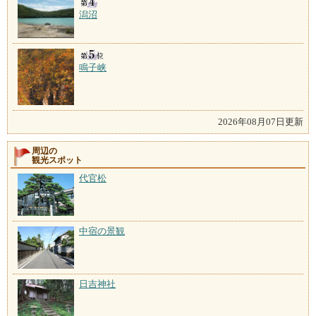
潟沼
鳴子峡
2026年08月07日更新
周辺の
観光スポット
代官松
中宿の景観
日吉神社