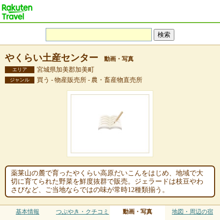
やくらい土産センター
動画・写真
宮城県加美郡加美町
エリア
買う - 物産販売所 - 農・畜産物直売所
ジャンル
薬莱山の麓で育ったやくらい高原だいこんをはじめ、地域で大
切に育てられた野菜を鮮度抜群で販売。ジェラードは枝豆やわ
さびなど、ご当地ならではの味が常時12種類揃う。
基本情報
つぶやき・クチコミ
動画・写真
地図・周辺の宿