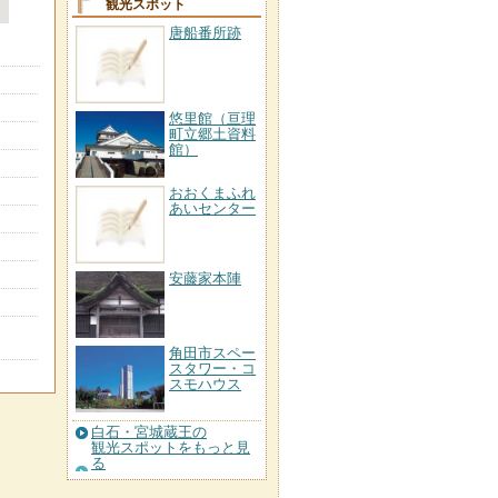
観光スポット
唐船番所跡
悠里館（亘理
町立郷土資料
館）
おおくまふれ
あいセンター
安藤家本陣
角田市スペー
スタワー・コ
スモハウス
白石・宮城蔵王の
観光スポットをもっと見
る