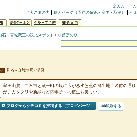
楽天カード入
お客さまの声
個人ページ（予約の確認・変更・取消）
ヘ
白石・宮城蔵王の観光スポット
>
水芭蕉の森
見る - 自然地形 - 湿原
ンル
蔵王山麓、白石市と蔵王町の境に広がる水芭蕉の群生地。名前の通り
が、カタクリや新緑など四季折々の植生も美しい。
ブログからクチコミを投稿する（ブログパーツ）
印刷する