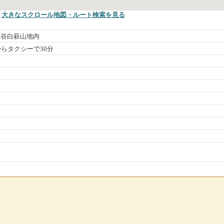
大きなスクロール地図
・ルート検索
を見る
深谷白萩山地内
からタクシーで30分