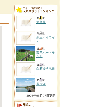
白石・宮城蔵王
人気スポットランキング
大鳥居
蔵王ハイライ
ン
蔵王ハートラ
ンド
白石湯沢温泉
釜房湖
2026年08月07日更新
周辺の