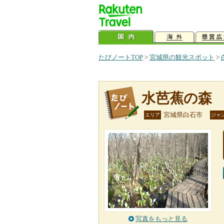
たびノートTOP
>
宮城県の観光スポット
>
水芭蕉の森
宮城県白石市
エリア
ジャ
写真をもっと見る