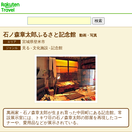
石ノ森章太郎ふるさと記念館
動画・写真
宮城県登米市
エリア
見る - 文化施設 - 記念館
ジャンル
萬画家・石ノ森章太郎が生まれ育った中田町にある記念館。常
設展示室には、トキワ荘の石ノ森章太郎の部屋を再現したコー
ナーや、愛用品などが展示されている。