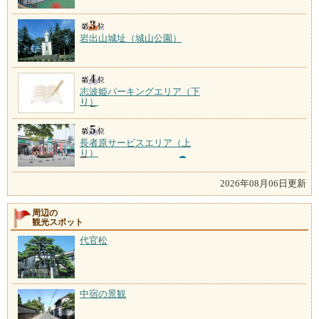
岩出山城址（城山公園）
志波姫パーキングエリア（下
り）
長者原サービスエリア（上
り）
2026年08月06日更新
周辺の
観光スポット
代官松
中宿の景観