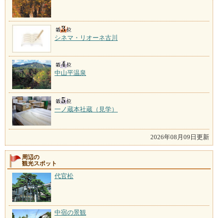
シネマ・リオーネ古川
中山平温泉
一ノ蔵本社蔵（見学）
2026年08月09日更新
周辺の
観光スポット
代官松
中宿の景観