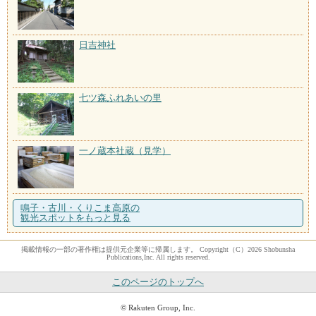
日吉神社
七ツ森ふれあいの里
一ノ蔵本社蔵（見学）
鳴子・古川・くりこま高原の
観光スポットをもっと見る
掲載情報の一部の著作権は提供元企業等に帰属します。 Copyright（C）2026 Shobunsha
Publications,Inc. All rights reserved.
このページのトップへ
© Rakuten Group, Inc.