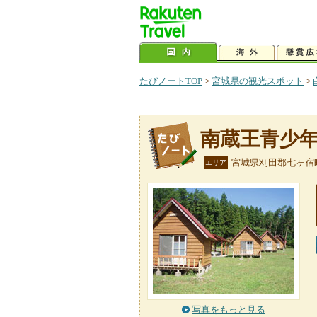
たびノートTOP
>
宮城県の観光スポット
>
南蔵王青少
宮城県刈田郡七ヶ宿
エリア
写真をもっと見る