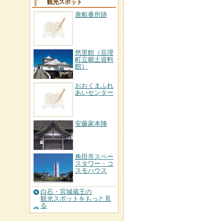
観光スポット
唐船番所跡
悠里館（亘理
町立郷土資料
館）
おおくまふれ
あいセンター
安藤家本陣
角田市スペー
スタワー・コ
スモハウス
白石・宮城蔵王の
観光スポットをもっと見
る