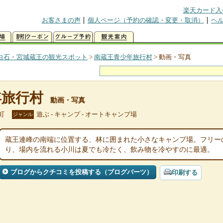
楽天カード入
お客さまの声
個人ページ（予約の確認・変更・取消）
ヘ
白石・宮城蔵王の観光スポット
>
南蔵王青少年旅行村
>
動画・写真
年旅行村
動画・写真
町
遊ぶ - キャンプ - オートキャンプ場
ジャンル
蔵王連峰の南端に位置する、林に囲まれた小さなキャンプ場。フリー
り、場内を流れる小川は夏でも冷たく、飲み物を冷やすのに最適。
ブログからクチコミを投稿する（ブログパーツ）
印刷する