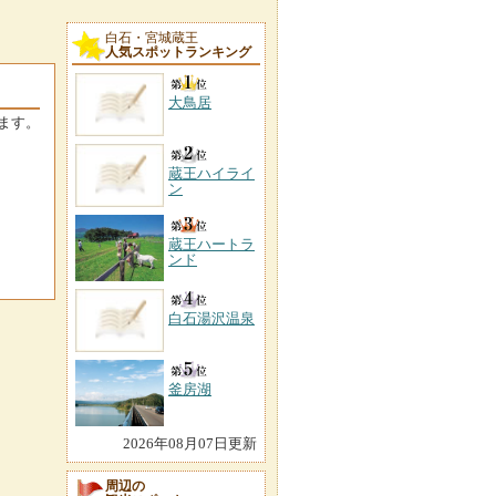
白石・宮城蔵王
人気スポットランキング
大鳥居
ます。
蔵王ハイライ
ン
蔵王ハートラ
ンド
白石湯沢温泉
釜房湖
2026年08月07日更新
周辺の