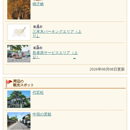
鳴子峡
三本木パーキングエリア（上
り）
長者原サービスエリア（上
り）
2026年08月08日更新
周辺の
観光スポット
代官松
中宿の景観