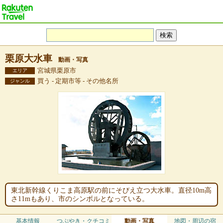
栗原大水車
動画・写真
宮城県栗原市
エリア
買う - 定期市等 - その他名所
ジャンル
東北新幹線くりこま高原駅の前にそびえ立つ大水車。直径10m高
さ11mもあり、市のシンボルとなっている。
基本情報
つぶやき・クチコミ
動画・写真
地図・周辺の宿