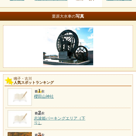
写真
栗原大水車の
鳴子・古川
人気スポットランキング
櫻田山神社
志波姫パーキングエリア（下
り）