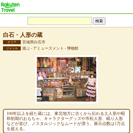
白石・人形の蔵
宮城県白石市
エリア
遊ぶ - アミューズメント - 博物館
ジャンル
100年以上を経た蔵には、東北地方に古くから伝わる土人形や昭
和初期のおもちゃ、キャラクターグッズや市松人形、眠り人形
などが並び、ノスタルジックなムードが漂う。展示点数は1万点
を超える。