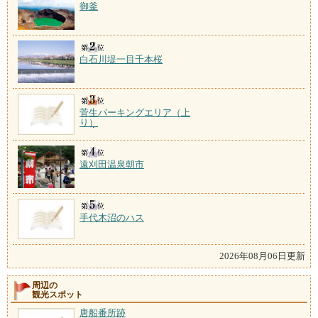
御釜
白石川堤一目千本桜
菅生パーキングエリア（上
り）
遠刈田温泉朝市
手代木沼のハス
2026年08月06日更新
周辺の
観光スポット
唐船番所跡