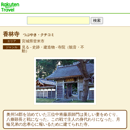
香林寺
つぶやき・クチコミ
宮城県登米市
エリア
見る - 史跡・建造物 - 寺院（観音・不
ジャンル
動）
奥州54郡を治めていた三位中将藤原師門は美しい妻をめぐり、
八條顕長と戦になった。この戦で主人の身代わりになった、月
輪兄弟の忠孝心に報いるために建てられた寺。