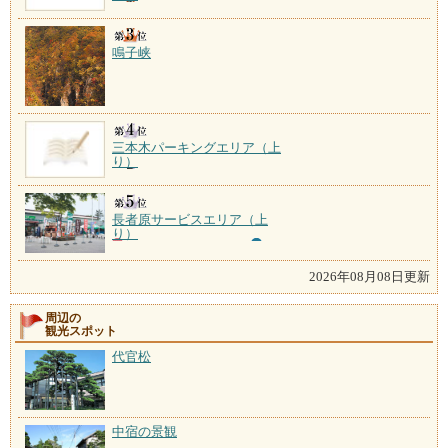
鳴子峡
三本木パーキングエリア（上
り）
長者原サービスエリア（上
り）
2026年08月08日更新
周辺の
観光スポット
代官松
中宿の景観