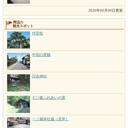
2026年08月09日更新
周辺の
観光スポット
代官松
中宿の景観
日吉神社
七ツ森ふれあいの里
一ノ蔵本社蔵（見学）