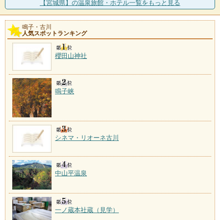
【宮城県】の温泉旅館・ホテル一覧をもっと見る
鳴子温泉郷の中で最も早く開湯した温泉で、その街並
みは現在も藩政時代の面
鳴子・古川
人気スポットランキング
鬼首温泉
施設数：3軒
東北のチロルと称される鬼首高原や吹上高原では、ア
櫻田山神社
ウトドアスポーツやキャ
鳴子峡
シネマ・リオーネ古川
中山平温泉
一ノ蔵本社蔵（見学）