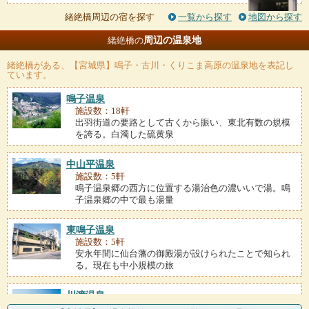
緒絶橋周辺の宿を探す
一覧から探す
地図から探す
周辺の温泉地
緒絶橋の
緒絶橋
がある、【宮城県】鳴子・古川・くりこま高原の温泉地を表記し
ています。
鳴子温泉
施設数：18軒
出羽街道の要路として古くから賑い、東北有数の規模
を誇る。白濁した硫黄泉
中山平温泉
施設数：5軒
鳴子温泉郷の西方に位置する湯治色の濃いいで湯。鳴
子温泉郷の中で最も湯量
東鳴子温泉
施設数：5軒
安永年間に仙台藩の御殿湯が設けられたことで知られ
る。現在も中小規模の旅
川渡温泉
施設数：4軒