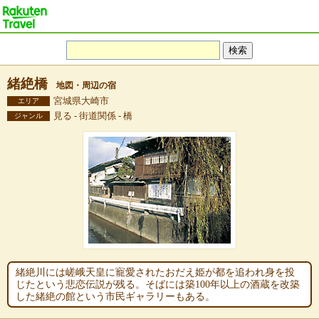
緒絶橋
地図・周辺の宿
宮城県大崎市
エリア
見る - 街道関係 - 橋
ジャンル
緒絶川には嵯峨天皇に寵愛されたおだえ姫が都を追われ身を投
じたという悲恋伝説が残る。そばには築100年以上の酒蔵を改築
した緒絶の館という市民ギャラリーもある。