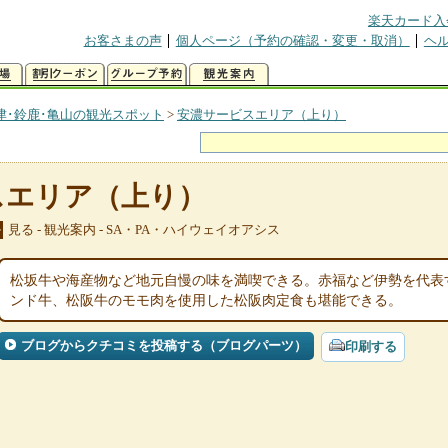
楽天カード入
お客さまの声
個人ページ（予約の確認・変更・取消）
ヘ
津･鈴鹿･亀山の観光スポット
>
安濃サービスエリア（上り）
スエリア（上り）
見る - 観光案内 - SA・PA・ハイウェイオアシス
ル
松坂牛や海産物など地元自慢の味を満喫できる。赤福など伊勢を代表
ンド牛、松阪牛のモモ肉を使用した松阪肉定食も堪能できる。
ブログからクチコミを投稿する（ブログパーツ）
印刷する