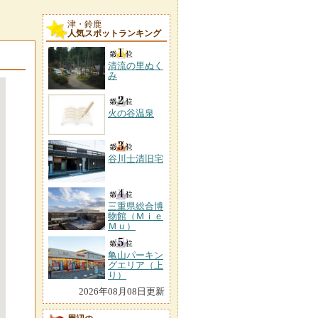
津・鈴鹿
人気スポットランキング
清流の里ぬく
み
火の谷温泉
谷川士清旧宅
三重県総合博
物館（Ｍｉｅ
Ｍｕ）
亀山パーキン
グエリア（上
り）
2026年08月08日更新