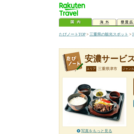
たびノートTOP
>
三重県の観光スポット
>
安濃サービ
三重県津市
エリア
ジャン
写真をもっと見る