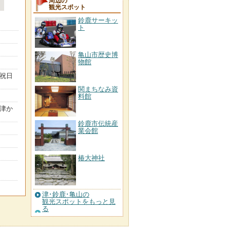
周辺の
観光スポット
鈴鹿サーキッ
ト
亀山市歴史博
物館
、祝日
関まちなみ資
料館
勢津か
鈴鹿市伝統産
業会館
椿大神社
津･鈴鹿･亀山の
観光スポットをもっと見
る