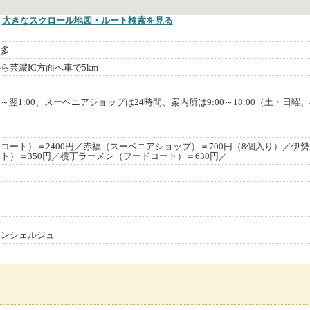
大きなスクロール地図
・ルート検索
を見る
内多
ら芸濃IC方面へ車で5km
0～翌1:00、スーベニアショップは24時間、案内所は9:00～18:00（土・日曜
コート）＝2400円／赤福（スーベニアショップ）＝700円（8個入り）／伊
ト）＝350円／横丁ラーメン（フードコート）＝630円／
コンシェルジュ