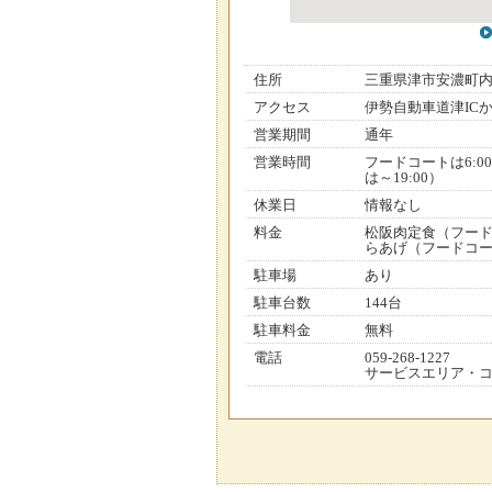
住所
三重県津市安濃町
アクセス
伊勢自動車道津ICか
営業期間
通年
営業時間
フードコートは6:0
は～19:00）
休業日
情報なし
料金
松阪肉定食（フード
らあげ（フードコー
駐車場
あり
駐車台数
144台
駐車料金
無料
電話
059-268-1227
サービスエリア・