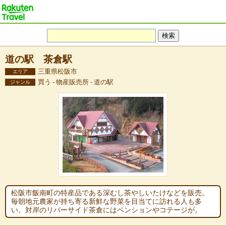
道の駅 茶倉駅
三重県松阪市
エリア
買う - 物産販売所 - 道の駅
ジャンル
松阪市飯南町の特産品である深むし茶やしいたけなどを販売。
毎朝地元農家が持ち寄る新鮮な野菜を目当てに訪れる人も多
い。対岸のリバーサイド茶倉にはペンションやコテージが。