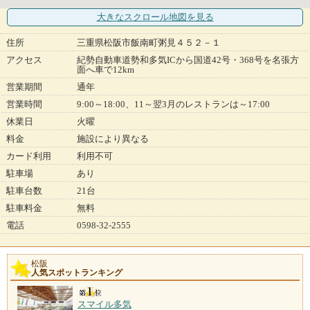
大きなスクロール地図
を見る
住所
三重県松阪市飯南町粥見４５２－１
アクセス
紀勢自動車道勢和多気ICから国道42号・368号を名張方
面へ車で12km
営業期間
通年
営業時間
9:00～18:00、11～翌3月のレストランは～17:00
休業日
火曜
料金
施設により異なる
カード利用
利用不可
駐車場
あり
駐車台数
21台
駐車料金
無料
電話
0598-32-2555
松阪
人気スポットランキング
スマイル多気