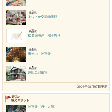
まつさか交流物産館
松名瀬海岸 潮干狩り
東光山 神宮寺
原田二郎旧宅
2026年08月07日更新
周辺の
観光スポット
神宮寺（丹生大師）