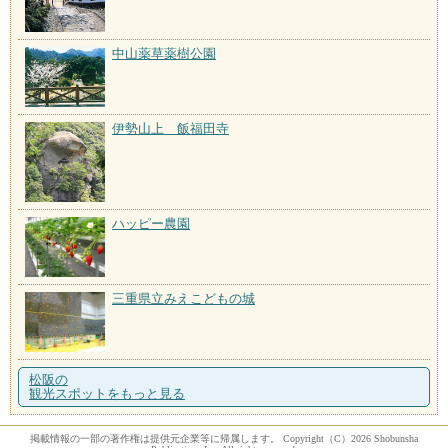
中山薬草薬樹公園
伊勢山上 飯福田寺
ハッピー農園
三重県立みえこどもの城
松阪の
観光スポットをもっと見る
掲載情報の一部の著作権は提供元企業等に帰属します。 Copyright（C）2026 Shobunsha