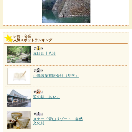
伊賀・名張
人気スポットランキング
赤目四十八滝
小澤製菓有限会社（見学）
道の駅 あやま
メナード青山リゾート 自然
文化村