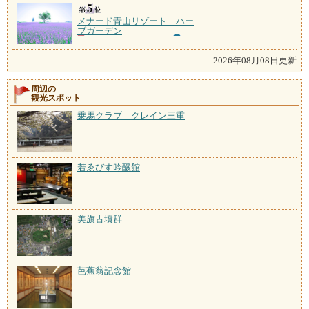
メナード青山リゾート ハー
ブガーデン
2026年08月08日更新
周辺の
観光スポット
乗馬クラブ クレイン三重
若ゑびす吟醸館
美旗古墳群
芭蕉翁記念館