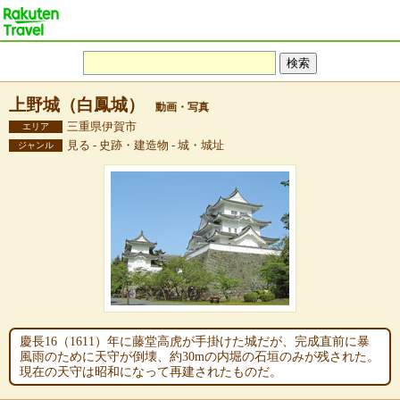
上野城（白鳳城）
動画・写真
三重県伊賀市
エリア
見る - 史跡・建造物 - 城・城址
ジャンル
慶長16（1611）年に藤堂高虎が手掛けた城だが、完成直前に暴
風雨のために天守が倒壊、約30mの内堀の石垣のみが残された。
現在の天守は昭和になって再建されたものだ。