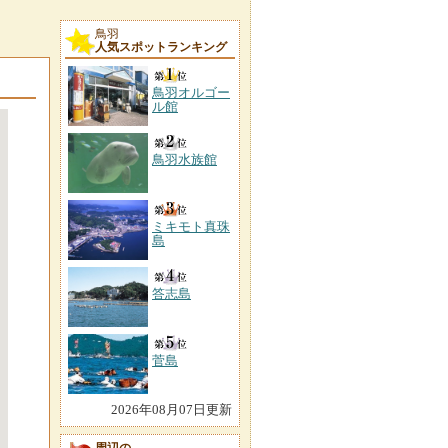
鳥羽
人気スポットランキング
鳥羽オルゴー
ル館
鳥羽水族館
ミキモト真珠
島
答志島
菅島
2026年08月07日更新