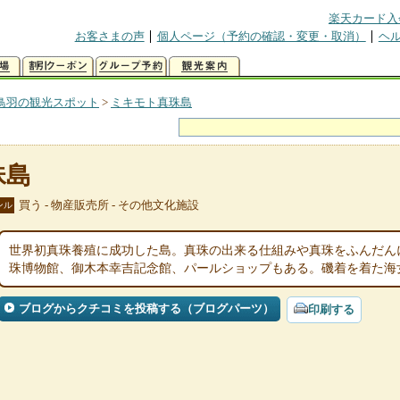
楽天カード入
お客さまの声
個人ページ（予約の確認・変更・取消）
ヘ
鳥羽の観光スポット
>
ミキモト真珠島
珠島
買う - 物産販売所 - その他文化施設
ンル
世界初真珠養殖に成功した島。真珠の出来る仕組みや真珠をふんだん
珠博物館、御木本幸吉記念館、パールショップもある。磯着を着た海
ブログからクチコミを投稿する（ブログパーツ）
印刷する