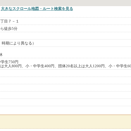
大きなスクロール地図
・ルート検索
を見る
１丁目７－１
ら徒歩5分
閉園、時期により異なる）
休
学生750円
大人800円、小・中学生400円、団体20名以上は大人1200円、小・中学生60