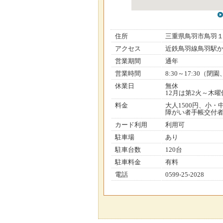
住所
三重県鳥羽市鳥羽
アクセス
近鉄鳥羽線鳥羽駅か
営業期間
通年
営業時間
8:30～17:30（
休業日
無休
12月は第2火～木曜
料金
大人1500円、小・中
障がい者手帳交付者は
カード利用
利用可
駐車場
あり
駐車台数
120台
駐車料金
有料
電話
0599-25-2028