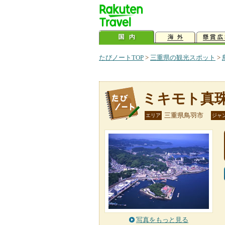
たびノートTOP
>
三重県の観光スポット
>
ミキモト真
三重県鳥羽市
エリア
ジャ
写真をもっと見る