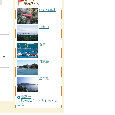
周辺の
観光スポット
いちべ神社
日和山
菅島
0円
答志島
坂手島
鳥羽の
観光スポットをもっと見
る