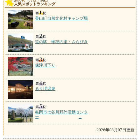
湯の花・丹波・美山
人気スポットランキング
美山町自然文化村キャンプ場
道の駅 瑞穂の里・さらびき
保津川下り
るり渓温泉
亀岡市七谷川野外活動センタ
ー
2026年08月07日更新