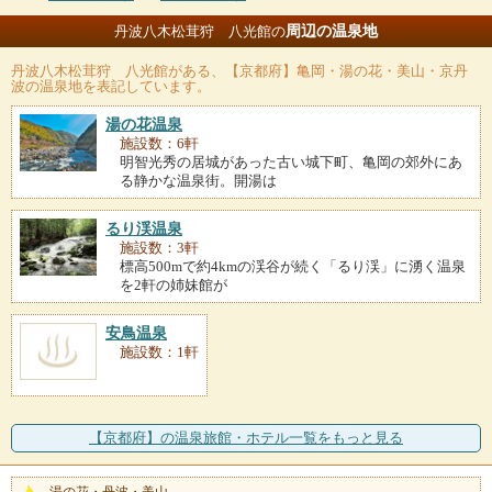
周辺の温泉地
丹波八木松茸狩 八光館の
丹波八木松茸狩 八光館
がある、【京都府】亀岡・湯の花・美山・京丹
波の温泉地を表記しています。
湯の花温泉
施設数：6軒
明智光秀の居城があった古い城下町、亀岡の郊外にあ
る静かな温泉街。開湯は
るり渓温泉
施設数：3軒
標高500mで約4kmの渓谷が続く「るり渓」に湧く温泉
を2軒の姉妹館が
安鳥温泉
施設数：1軒
【京都府】の温泉旅館・ホテル一覧をもっと見る