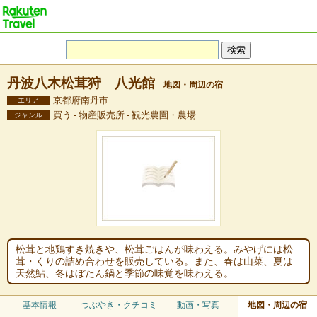
丹波八木松茸狩 八光館
地図・周辺の宿
京都府南丹市
エリア
買う - 物産販売所 - 観光農園・農場
ジャンル
松茸と地鶏すき焼きや、松茸ごはんが味わえる。みやげには松
茸・くりの詰め合わせを販売している。また、春は山菜、夏は
天然鮎、冬はぼたん鍋と季節の味覚を味わえる。
基本情報
つぶやき・クチコミ
動画・写真
地図・周辺の宿