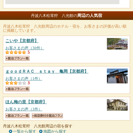
周辺の人気宿
丹波八木松茸狩 八光館の
丹波八木松茸狩 八光館
周辺のホテル・宿を、お客さまの評価が高い順
に掲載しています。
こいや
【京都府】
お客さまの声（30件）
5
ｇｏｏｄＲＡＣ ｓｔａｙ 亀岡
【京都府】
お客さまの声（1件）
3
ほん梅の里
【京都府】
お客さまの声（3件）
丹波八木松茸狩 八光館周辺の宿を探す
一覧から探す
地図から探す