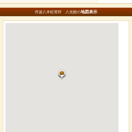
地図
表示
丹波八木松茸狩 八光館の