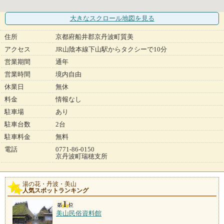
大きなスクロール地図
を見る
住所
京都府船井郡京丹波町質美
アクセス
JR山陰本線下山駅からタクシーで10分
営業期間
通年
営業時間
境内自由
休業日
無休
料金
情報なし
駐車場
あり
駐車台数
2台
駐車料金
無料
電話
0771-86-0150
京丹波町瑞穂支所
湯の花・丹波・美山
人気スポットランキング
美山民俗資料館