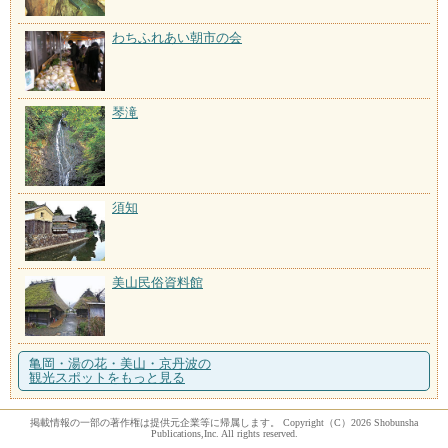
わちふれあい朝市の会
琴滝
須知
美山民俗資料館
亀岡・湯の花・美山・京丹波の
観光スポットをもっと見る
掲載情報の一部の著作権は提供元企業等に帰属します。 Copyright（C）2026 Shobunsha
Publications,Inc. All rights reserved.