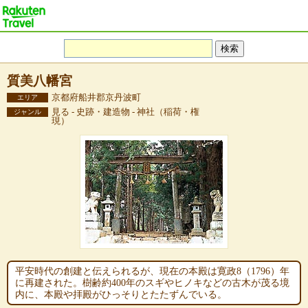
質美八幡宮
京都府船井郡京丹波町
エリア
見る - 史跡・建造物 - 神社（稲荷・権
ジャンル
現）
平安時代の創建と伝えられるが、現在の本殿は寛政8（1796）年
に再建された。樹齢約400年のスギやヒノキなどの古木が茂る境
内に、本殿や拝殿がひっそりとたたずんでいる。