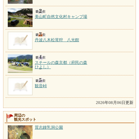
美山町自然文化村キャンプ場
丹波八木松茸狩 八光館
スチールの森京都（府民の森
ひよし）
観音峠
2026年08月06日更新
周辺の
観光スポット
質志鐘乳洞公園