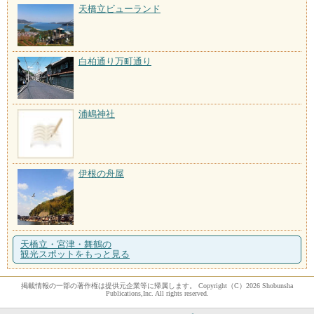
天橋立ビューランド
白柏通り万町通り
浦嶋神社
伊根の舟屋
天橋立・宮津・舞鶴の
観光スポットをもっと見る
掲載情報の一部の著作権は提供元企業等に帰属します。 Copyright（C）2026 Shobunsha
Publications,Inc. All rights reserved.