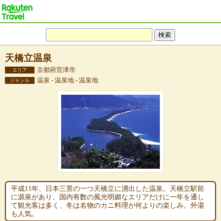
天橋立温泉
京都府宮津市
エリア
温泉 - 温泉地 - 温泉地
ジャンル
平成11年、日本三景の一つ天橋立に湧出した温泉。天橋立駅前
に源泉があり、国内有数の風光明媚なエリアだけに一年を通し
て観光客は多く、冬は名物のカニ料理が何よりの楽しみ。外湯
も人気。