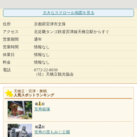
大きなスクロール地図
を見る
住所
京都府宮津市文珠
アクセス
北近畿タンゴ鉄道宮津線天橋立駅からすぐ
営業期間
通年
営業時間
情報なし
休業日
情報なし
料金
情報なし
電話
0772-22-8030
（社）天橋立観光協会
天橋立・宮津・舞鶴
人気スポットランキング
安寿姫塚
安寿の里もみじ公園