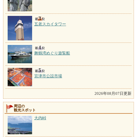
五老スカイタワー
舞鶴湾めぐり遊覧船
宮津市公設市場
2026年08月07日更新
周辺の
観光スポット
大内峠