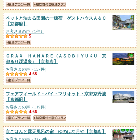
ペットと泊まる田園の一棟宿 ゲストハウスＡ＆Ｃ
【京都府】
お客さまの声（1件）
5
ＧＲＡＸ ＨＡＮＡＲＥ（ＡＳＯＢＩＹＵＫＵ 京
都るり渓温泉）
【京都府】
お客さまの声（157件）
4.68
フェアフィールド・バイ・マリオット・京都京丹波
【京都府】
お客さまの声（119件）
4.66
京ごはんと露天風呂の宿 ゆのはな月や
【京都府】
お客さまの声（3276件）