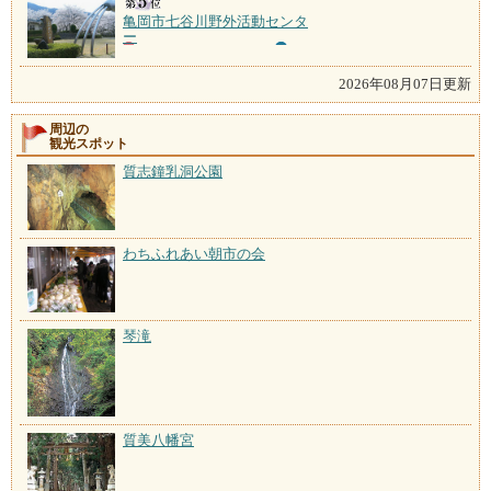
亀岡市七谷川野外活動センタ
ー
2026年08月07日更新
周辺の
観光スポット
質志鐘乳洞公園
わちふれあい朝市の会
琴滝
質美八幡宮