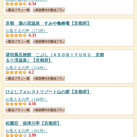
4.34
京都 湯の花温泉 すみや亀峰菴
【京都府】
お客さまの声（273件）
4.33
貸切風呂旅館 こぶし（ＡＳＯＢＩＹＵＫＵ 京都
るり渓温泉）
【京都府】
お客さまの声（354件）
4.2
ひよしフォレストリゾート山の家
【京都府】
お客さまの声（149件）
4.16
松園荘 保津川亭
【京都府】
お客さまの声（361件）
3.99