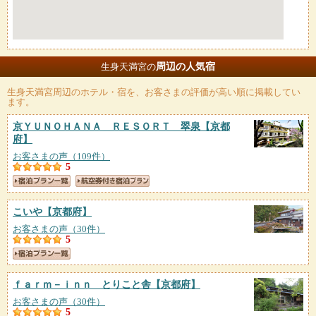
周辺の人気宿
生身天満宮の
生身天満宮
周辺のホテル・宿を、お客さまの評価が高い順に掲載してい
ます。
京ＹＵＮＯＨＡＮＡ ＲＥＳＯＲＴ 翠泉
【京都
府】
お客さまの声（109件）
5
こいや
【京都府】
お客さまの声（30件）
5
ｆａｒｍ－ｉｎｎ とりこと舎
【京都府】
お客さまの声（30件）
5