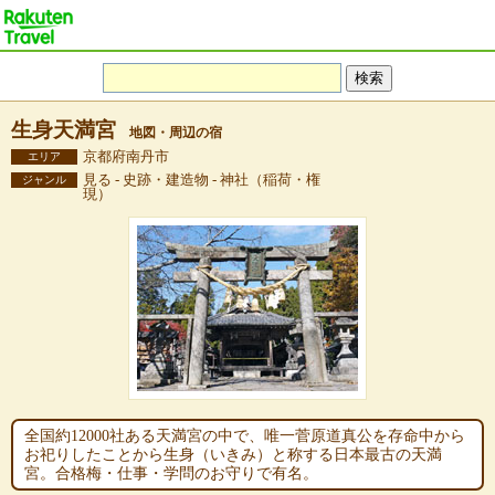
生身天満宮
地図・周辺の宿
京都府南丹市
エリア
見る - 史跡・建造物 - 神社（稲荷・権
ジャンル
現）
全国約12000社ある天満宮の中で、唯一菅原道真公を存命中から
お祀りしたことから生身（いきみ）と称する日本最古の天満
宮。合格梅・仕事・学問のお守りで有名。