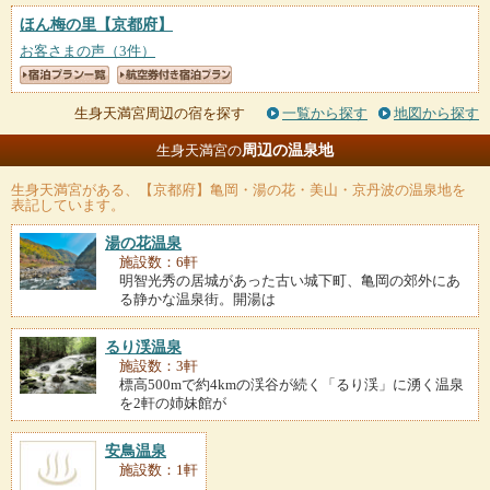
ほん梅の里
【京都府】
お客さまの声（3件）
生身天満宮周辺の宿を探す
一覧から探す
地図から探す
周辺の温泉地
生身天満宮の
生身天満宮
がある、【京都府】亀岡・湯の花・美山・京丹波の温泉地を
表記しています。
湯の花温泉
施設数：6軒
明智光秀の居城があった古い城下町、亀岡の郊外にあ
る静かな温泉街。開湯は
るり渓温泉
施設数：3軒
標高500mで約4kmの渓谷が続く「るり渓」に湧く温泉
を2軒の姉妹館が
安鳥温泉
施設数：1軒