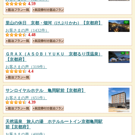
4.59
里山の休日 京都・烟河（けぶりかわ）
【京都府】
お客さまの声（1432件）
4.48
ＧＲＡＸ（ＡＳＯＢＩＹＵＫＵ 京都るり渓温泉）
【京都府】
お客さまの声（319件）
4.4
サンロイヤルホテル 亀岡駅前
【京都府】
お客さまの声（651件）
4.39
天然温泉 旅人の湯 ホテルルートイン京都亀岡駅
前
【京都府】
お客さまの声（400件）