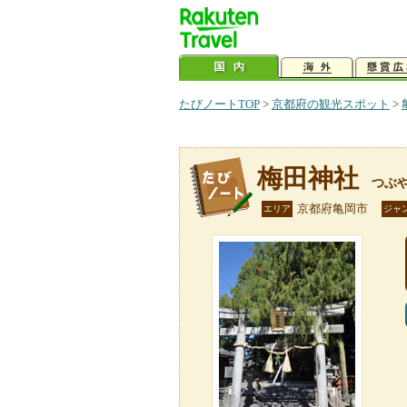
たびノートTOP
>
京都府の観光スポット
>
梅田神社
つぶ
京都府亀岡市
エリア
ジャ