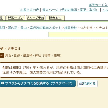
楽天カード入
お客さまの声
個人ページ（予約の確認・変更・取消）
ヘ
亀岡・湯の花・美山・京丹波の観光スポット
>
梅田神社
>
つぶやき・クチコ
やき・クチコミ
見る - 史跡・建造物 - 神社（稲荷・権現）
ンル
創建は和銅2（709）年と伝わるが、現在の社殿は南北朝時代に再建
流造りの本殿は、国の重要文化財に指定されている。
ブログからクチコミを投稿する（ブログパーツ）
印刷する