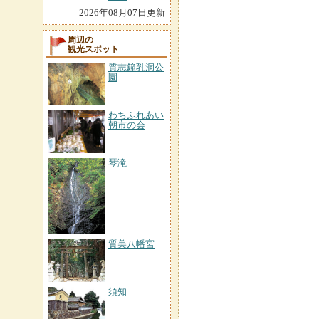
2026年08月07日更新
周辺の
観光スポット
質志鐘乳洞公
園
わちふれあい
朝市の会
琴滝
質美八幡宮
須知