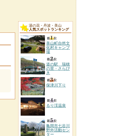
湯の花・丹波・美山
人気スポットランキング
美山町自然文
化村キャンプ
場
道の駅 瑞穂
の里・さらび
き
保津川下り
るり渓温泉
亀岡市七谷川
野外活動セン
ター