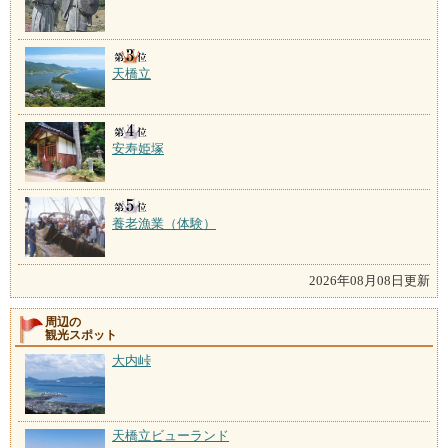
天橋立
安寿姫塚
養老漁業（体験）
2026年08月08日更新
周辺の
観光スポット
大内峠
天橋立ビューランド