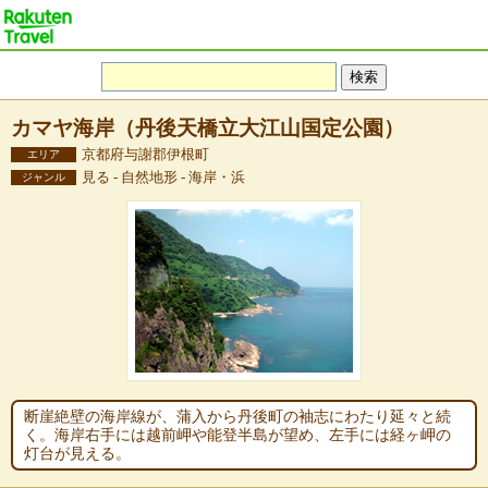
カマヤ海岸（丹後天橋立大江山国定公園）
京都府与謝郡伊根町
エリア
見る - 自然地形 - 海岸・浜
ジャンル
断崖絶壁の海岸線が、蒲入から丹後町の袖志にわたり延々と続
く。海岸右手には越前岬や能登半島が望め、左手には経ヶ岬の
灯台が見える。