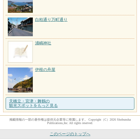
白柏通り万町通り
浦嶋神社
伊根の舟屋
天橋立・宮津・舞鶴の
観光スポットをもっと見る
掲載情報の一部の著作権は提供元企業等に帰属します。 Copyright（C）2026 Shobunsha
Publications,Inc. All rights reserved.
このページのトップへ