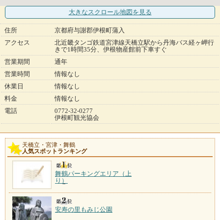
大きなスクロール地図
を見る
住所
京都府与謝郡伊根町蒲入
アクセス
北近畿タンゴ鉄道宮津線天橋立駅から丹海バス経ヶ岬行
きで1時間35分、伊根物産館前下車すぐ
営業期間
通年
営業時間
情報なし
休業日
情報なし
料金
情報なし
電話
0772-32-0277
伊根町観光協会
天橋立・宮津・舞鶴
人気スポットランキング
舞鶴パーキングエリア（上
り）
安寿の里もみじ公園