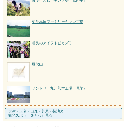
青少年の森キャンプ場「風の里」
菊池高原ファミリーキャンプ場
相良のアイラトビカズラ
雁俣山
サントリー九州熊本工場（見学）
大津・玉名・山鹿・荒尾・菊池の
観光スポットをもっと見る