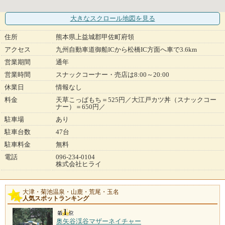
大きなスクロール地図
を見る
住所
熊本県上益城郡甲佐町府領
アクセス
九州自動車道御船ICから松橋IC方面へ車で3.6km
営業期間
通年
営業時間
スナックコーナー・売店は8:00～20:00
休業日
情報なし
料金
天草こっぱもち＝525円／大江戸カツ丼（スナックコー
ナー）＝650円／
駐車場
あり
駐車台数
47台
駐車料金
無料
電話
096-234-0104
株式会社ヒライ
大津・菊池温泉・山鹿・荒尾・玉名
人気スポットランキング
奥矢谷渓谷マザーネイチャー