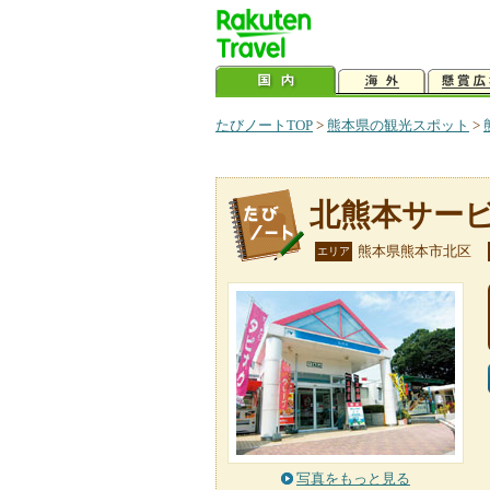
たびノートTOP
>
熊本県の観光スポット
>
北熊本サー
熊本県熊本市北区
エリア
写真をもっと見る