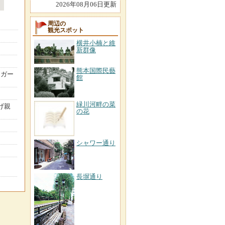
2026年08月06日更新
周辺の
観光スポット
横井小楠と維
新群像
熊本国際民藝
ーガー
館
緑川河畔の菜
げ親
の花
シャワー通り
長塀通り