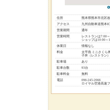
住所
熊本県熊本市北区
アクセス
九州自動車道熊本IC
営業期間
通年
営業時間
レストランは7:00
ショップは10:00～1
休業日
情報なし
料金
太平燕 ミニさくら
子丼（レストラン）
駐車場
あり
駐車台数
93台
駐車料金
無料
電話
096-245-2066
ロイヤル空港高速