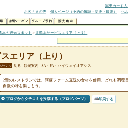
楽天カード入
お客さまの声
個人ページ（予約の確認・変更・取消）
ヘ
熊本の観光スポット
>
北熊本サービスエリア（上り）
ビスエリア（上り）
見る - 観光案内 - SA・PA・ハイウェイオアシス
ジャンル
2階のレストランでは、阿蘇ファーム直送の食材を使用。どれも調理
自慢の味を楽しもう。
ブログからクチコミを投稿する（ブログパーツ）
印刷する