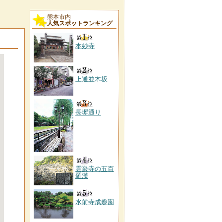
熊本市内
人気スポットランキング
本妙寺
上通並木坂
長塀通り
雲巌寺の五百
羅漢
水前寺成趣園