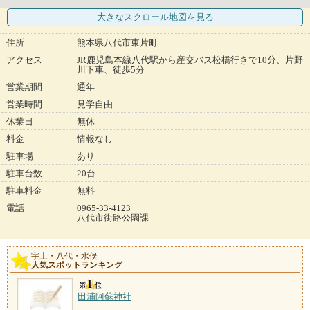
大きなスクロール地図
を見る
住所
熊本県八代市東片町
アクセス
JR鹿児島本線八代駅から産交バス松橋行きで10分、片野
川下車、徒歩5分
営業期間
通年
営業時間
見学自由
休業日
無休
料金
情報なし
駐車場
あり
駐車台数
20台
駐車料金
無料
電話
0965-33-4123
八代市街路公園課
宇土・八代・水俣
人気スポットランキング
田浦阿蘇神社