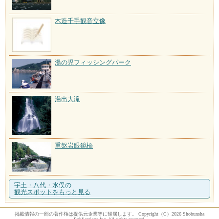
木造千手観音立像
湯の児フィッシングパーク
湯出大滝
重盤岩眼鏡橋
宇土・八代・水俣の
観光スポットをもっと見る
掲載情報の一部の著作権は提供元企業等に帰属します。 Copyright（C）2026 Shobunsha