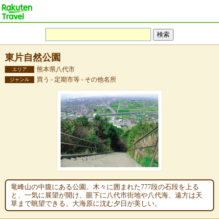
東片自然公園
熊本県八代市
エリア
買う - 定期市等 - その他名所
ジャンル
竜峰山の中腹にある公園。木々に囲まれた777段の石段を上る
と、一気に展望が開け、眼下に八代市街地や八代海、遠方は天
草まで眺望できる。大海原に沈む夕日が美しい。