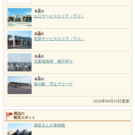
山江サービスエリア（下り）
宮原サービスエリア（下り）
北新地海岸 潮干狩り
道の駅 宇土マリーナ
2026年08月10日更新
周辺の
観光スポット
湯前まんが美術館