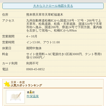
大きなスクロール地図
を見る
住所
熊本県天草市天草町福連木
アクセス
九州自動車道松橋ICから国道218号・57号・266号で上
天草市。松島道路、松島・天草道路、国道324号で天草
市街へ進み、国道266号、県道24号で下田方面、案内板
を左折して現地へ。松橋ICから80km
営業期間
4～10月
営業時間
イン13:00、アウト11:00
休業日
期間中無休
料金
サイト使用料＝AC電源付き1区画3000円、テント専用1
張り1000円／
カード利用
利用不可
電話
0969-45-0852
天草・本渡
人気スポットランキング
牛深温泉