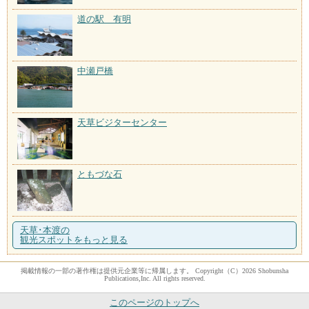
道の駅 有明
中瀬戸橋
天草ビジターセンター
ともづな石
天草･本渡の
観光スポットをもっと見る
掲載情報の一部の著作権は提供元企業等に帰属します。 Copyright（C）2026 Shobunsha
Publications,Inc. All rights reserved.
このページのトップへ