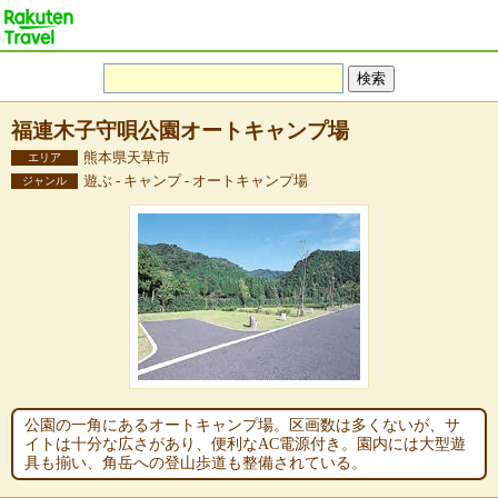
福連木子守唄公園オートキャンプ場
熊本県天草市
エリア
遊ぶ - キャンプ - オートキャンプ場
ジャンル
公園の一角にあるオートキャンプ場。区画数は多くないが、サ
イトは十分な広さがあり、便利なAC電源付き。園内には大型遊
具も揃い、角岳への登山歩道も整備されている。