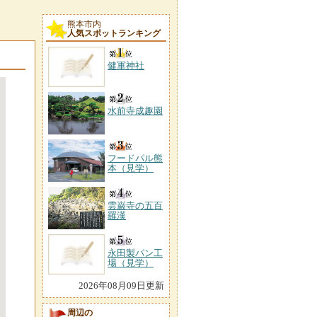
熊本市内
人気スポットランキング
健軍神社
水前寺成趣園
フードパル熊
本（見学）
雲巌寺の五百
羅漢
永田製パン工
場（見学）
2026年08月09日更新
周辺の