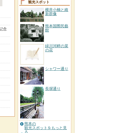
観光スポット
横井小楠と維
新群像
熊本国際民藝
記念
館
緑川河畔の菜
の花
シャワー通り
長塀通り
熊本の
観光スポットをもっと見
る