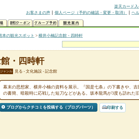
楽天カード入
お客さまの声
個人ページ（予約の確認・変更・取消）
ヘ
熊本の観光スポット
>
横井小楠記念館・四時軒
念館・四時軒
見る - 文化施設 - 記念館
ジャンル
幕末の思想家、横井小楠の資料を展示。『国是七条』の下書きや、吉
の書簡、暗殺時に応戦した短刀などがある。坂本龍馬が3度も訪れた
ブログからクチコミを投稿する（ブログパーツ）
印刷する