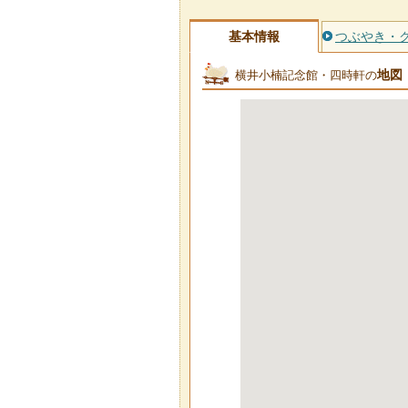
基本情報
つぶやき・
地図
横井小楠記念館・四時軒の