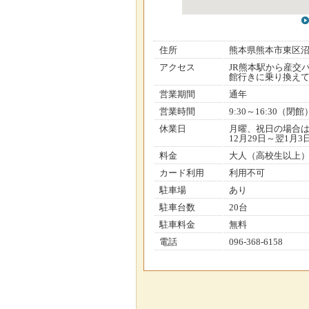
住所
熊本県熊本市東区
アクセス
JR熊本駅から産交
館行きに乗り換えて
営業期間
通年
営業時間
9:30～16:30（閉館
休業日
月曜、祝日の場合
12月29日～翌1月3
料金
大人（高校生以上）
カード利用
利用不可
駐車場
あり
駐車台数
20台
駐車料金
無料
電話
096-368-6158