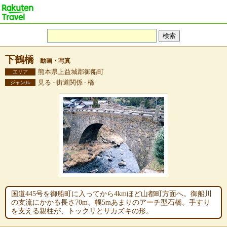
下鶴橋
動画・写真
熊本県上益城郡御船町
エリア
見る - 街道関係 - 橋
ジャンル
国道445号を御船町に入ってから4kmほど山都町方面へ。御船川
の支流にかかる長さ70m、幅5mあまりのアーチ型石橋。手すり
を支える親柱が、トックリとサカズキの形。