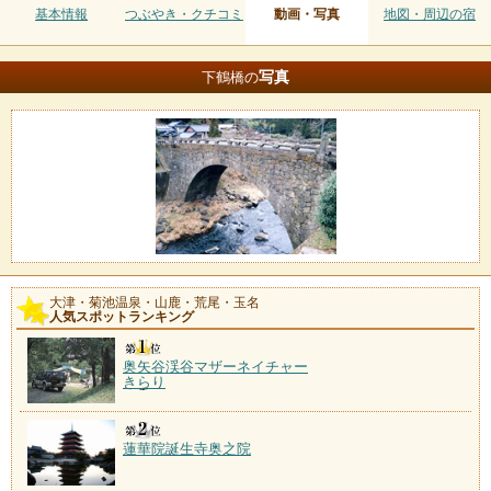
基本情報
つぶやき・クチコミ
動画・写真
地図・周辺の宿
写真
下鶴橋の
大津・菊池温泉・山鹿・荒尾・玉名
人気スポットランキング
奥矢谷渓谷マザーネイチャー
きらり
蓮華院誕生寺奥之院