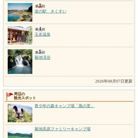
道の駅 きくすい
玉名温泉
菊池渓谷
2026年08月07日更新
周辺の
観光スポット
青少年の森キャンプ場「風の里」
菊池高原ファミリーキャンプ場