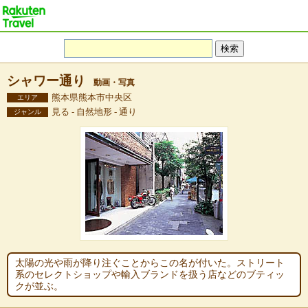
シャワー通り
動画・写真
熊本県熊本市中央区
エリア
見る - 自然地形 - 通り
ジャンル
太陽の光や雨が降り注ぐことからこの名が付いた。ストリート
系のセレクトショップや輸入ブランドを扱う店などのブティッ
クが並ぶ。