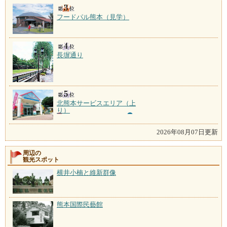
フードパル熊本（見学）
長塀通り
北熊本サービスエリア（上
り）
2026年08月07日更新
周辺の
観光スポット
横井小楠と維新群像
熊本国際民藝館