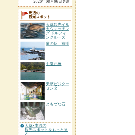
2026年08月06日更新
周辺の
観光スポット
天草観光イル
カウォッチン
グ ドルフィ
ンクルーズ
道の駅 有明
中瀬戸橋
天草ビジター
センター
ともづな石
天草･本渡の
観光スポットをもっと見
る