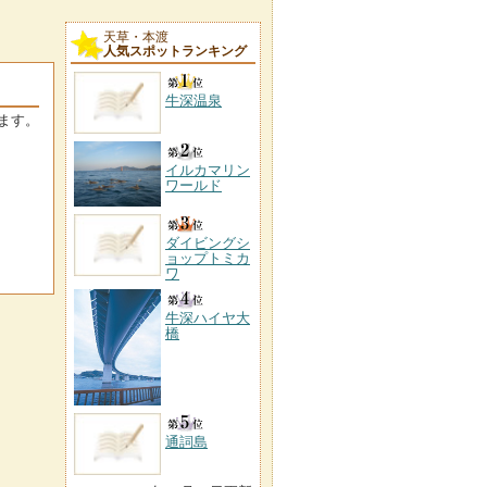
天草・本渡
人気スポットランキング
牛深温泉
ます。
イルカマリン
ワールド
ダイビングシ
ョップトミカ
ワ
牛深ハイヤ大
橋
通詞島