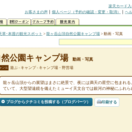
楽天カード入
お客さまの声
個人ページ（予約の確認・変更・取消）
ヘ
天草･本渡の観光スポット
>
龍ヶ岳山頂自然公園キャンプ場
>
動画・写真
自然公園キャンプ場
動画・写真
遊ぶ - キャンプ - キャンプ場・野営場
ャンル
龍ヶ岳山頂からの展望はまさに絶景で、夜には満天の星空に包まれる
ていて、大型望遠鏡を備えたミューイ天文台では銀河の神秘にふれら
ブログからクチコミを投稿する（ブログパーツ）
印刷する