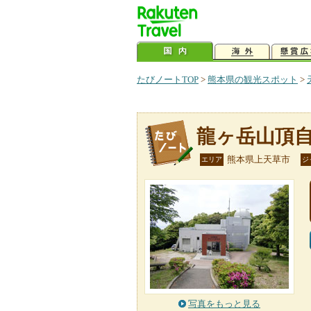
たびノートTOP
>
熊本県の観光スポット
>
龍ヶ岳山頂
熊本県上天草市
エリア
ジ
写真をもっと見る