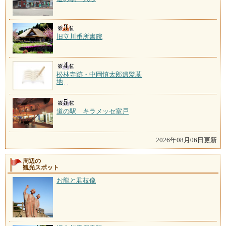
旧立川番所書院
松林寺跡・中岡慎太郎遺髪墓
地
道の駅 キラメッセ室戸
2026年08月06日更新
周辺の
観光スポット
お龍と君枝像