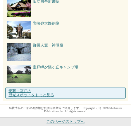
旧立川番所書院
岩崎弥太郎銅像
御厨人窟・神明窟
室戸岬夕陽ヶ丘キャンプ場
安芸・室戸の
観光スポットをもっと見る
掲載情報の一部の著作権は提供元企業等に帰属します。 Copyright（C）2026 Shobunsha
Publications,Inc. All rights reserved.
このページのトップへ