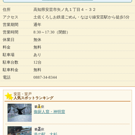
住所
高知県安芸市矢ノ丸１丁目４－３２
アクセス
土佐くろしお鉄道ごめん・なはり線安芸駅から徒歩5分
営業期間
通年
営業時間
8:30～17:30（閉館）
休業日
無休
料金
無料
駐車場
あり
駐車台数
12台
駐車料金
無料
電話
0887-34-8344
安芸・室戸
人気スポットランキング
御厨人窟・神明窟
道の駅 大杉