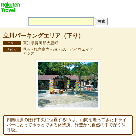
立川パーキングエリア（下り）
高知県長岡郡大豊町
エリア
見る - 観光案内 - SA・PA・ハイウェイオ
ジャンル
アシス
四国山脈のほぼ中央に位置するPAは、山間を走ってきたドライ
バーにとってホッとできる休憩所。緑豊かな自然の中で深く深
呼吸。