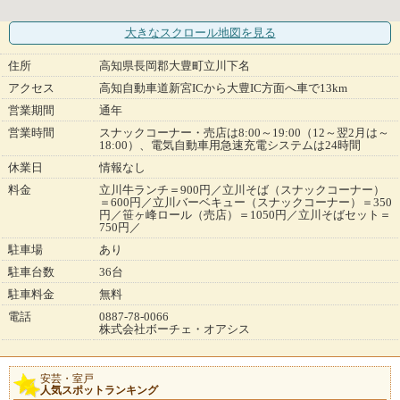
大きなスクロール地図
を見る
住所
高知県長岡郡大豊町立川下名
アクセス
高知自動車道新宮ICから大豊IC方面へ車で13km
営業期間
通年
営業時間
スナックコーナー・売店は8:00～19:00（12～翌2月は～
18:00）、電気自動車用急速充電システムは24時間
休業日
情報なし
料金
立川牛ランチ＝900円／立川そば（スナックコーナー）
＝600円／立川バーベキュー（スナックコーナー）＝350
円／笹ヶ峰ロール（売店）＝1050円／立川そばセット＝
750円／
駐車場
あり
駐車台数
36台
駐車料金
無料
電話
0887-78-0066
株式会社ボーチェ・オアシス
安芸・室戸
人気スポットランキング