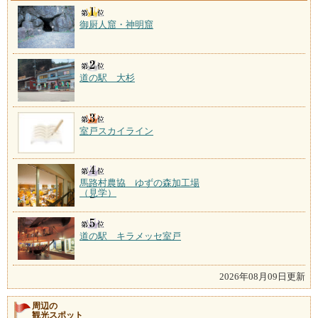
御厨人窟・神明窟
道の駅 大杉
室戸スカイライン
馬路村農協 ゆずの森加工場
（見学）
道の駅 キラメッセ室戸
2026年08月09日更新
周辺の
観光スポット