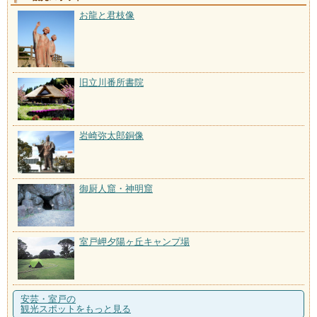
お龍と君枝像
旧立川番所書院
岩崎弥太郎銅像
御厨人窟・神明窟
室戸岬夕陽ヶ丘キャンプ場
安芸・室戸の
観光スポットをもっと見る