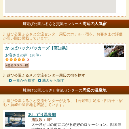
周辺の人気宿
川遊び公園ふるさと交流センターの
川遊び公園ふるさと交流センター
周辺のホテル・宿を、お客さまの評価
が高い順に掲載しています。
かっぱバックパッカーズ
【高知県】
お客さまの声（20件）
5
川遊び公園ふるさと交流センター周辺の宿を探す
一覧から探す
地図から探す
周辺の温泉地
川遊び公園ふるさと交流センターの
川遊び公園ふるさと交流センター
がある、【高知県】足摺・四万十・宿
毛・須崎の温泉地を表記しています。
あしずり温泉郷
施設数：4軒
太平洋が目の前に広がる絶好のロケーション。四国最