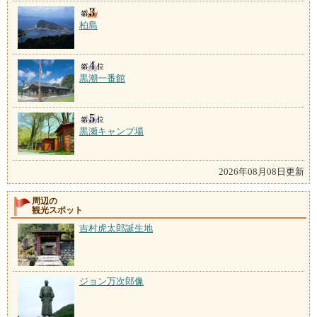
柏島
黒潮一番館
黒瀬キャンプ場
2026年08月08日更新
周辺の
観光スポット
吉村虎太郎誕生地
ジョン万次郎像