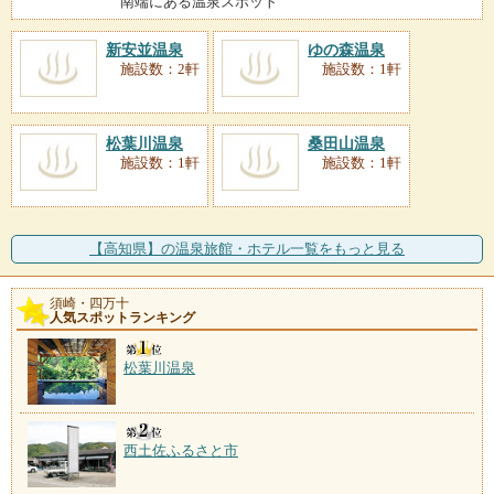
南端にある温泉スポット
新安並温泉
ゆの森温泉
施設数：2軒
施設数：1軒
松葉川温泉
桑田山温泉
施設数：1軒
施設数：1軒
【高知県】の温泉旅館・ホテル一覧をもっと見る
須崎・四万十
人気スポットランキング
松葉川温泉
西土佐ふるさと市