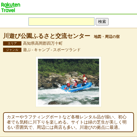
川遊び公園ふるさと交流センター
地図・周辺の宿
高知県高岡郡四万十町
エリア
遊ぶ - キャンプ - スポーツランド
ジャンル
カヌーやラフティングボートなど各種レンタル品が揃い、初心
者でも気軽に川下りを楽しめる。サイトは緑の芝生が美しく明
るい雰囲気で、周辺には商店も多い。川遊びの拠点に最適。