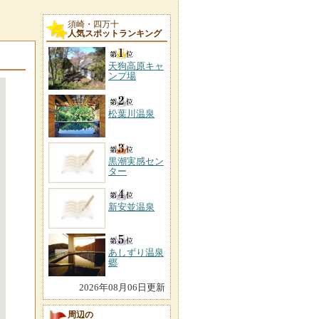
須崎・四万十
人気スポットランキング
天狗高原キャ
ンプ場
松葉川温泉
黒潮実感セン
ター
新安並温泉
あしずり温泉
郷
2026年08月06日更新
周辺の