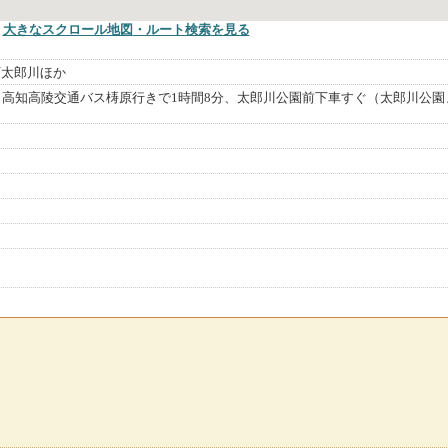
大きなスクロール地図
・ルート検索
を見る
町太郎川ほか
ら高知高陵交通バス梼原行きで1時間8分、太郎川公園前下車すぐ（太郎川公園