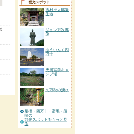
観光スポット
吉村虎太郎誕
生地
ま
ジョン万次郎
像
ゆういんぐ四
万十
天満宮前キャ
ンプ場
久万秋の湧水
足摺・四万十・宿毛・須
崎の
観光スポットをもっと見
る