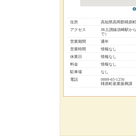
住所
高知県高岡郡檮原
アクセス
JR土讃線須崎駅か
で）
営業期間
通年
営業時間
情報なし
休業日
情報なし
料金
情報なし
駐車場
なし
電話
0889-65-1250
梼原町産業振興課