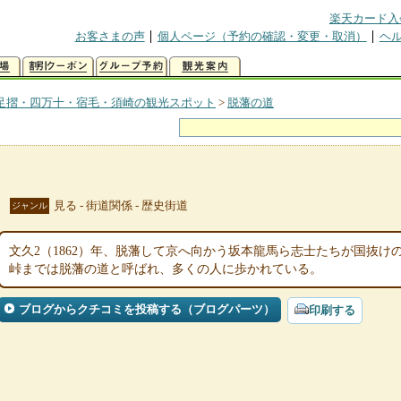
楽天カード入
お客さまの声
個人ページ（予約の確認・変更・取消）
ヘ
足摺・四万十・宿毛・須崎の観光スポット
>
脱藩の道
見る - 街道関係 - 歴史街道
ジャンル
文久2（1862）年、脱藩して京へ向かう坂本龍馬ら志士たちが国抜
峠までは脱藩の道と呼ばれ、多くの人に歩かれている。
ブログからクチコミを投稿する（ブログパーツ）
印刷する