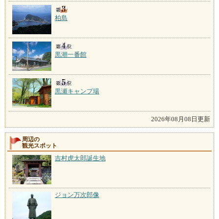
柏島
黒潮一番館
黒瀬キャンプ場
2026年08月08日更新
周辺の
観光スポット
吉村虎太郎誕生地
ジョン万次郎像