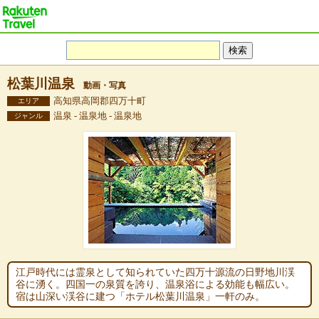
松葉川温泉
動画・写真
高知県高岡郡四万十町
エリア
温泉 - 温泉地 - 温泉地
ジャンル
江戸時代には霊泉として知られていた四万十源流の日野地川渓
谷に湧く。四国一の泉質を誇り、温泉浴による効能も幅広い。
宿は山深い渓谷に建つ「ホテル松葉川温泉」一軒のみ。