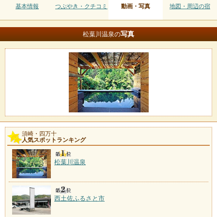
基本情報
つぶやき・クチコミ
動画・写真
地図・周辺の宿
写真
松葉川温泉の
須崎・四万十
人気スポットランキング
松葉川温泉
西土佐ふるさと市